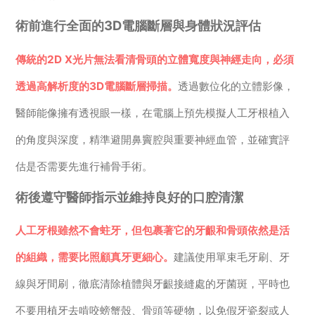
術前進行全面的3D電腦斷層與身體狀況評估
傳統的2D X光片無法看清骨頭的立體寬度與神經走向，必須
透過高解析度的3D電腦斷層掃描。
透過數位化的立體影像，
醫師能像擁有透視眼一樣，在電腦上預先模擬人工牙根植入
的角度與深度，精準避開鼻竇腔與重要神經血管，並確實評
估是否需要先進行補骨手術。
術後遵守醫師指示並維持良好的口腔清潔
人工牙根雖然不會蛀牙，但包裹著它的牙齦和骨頭依然是活
的組織，需要比照顧真牙更細心。
建議使用單束毛牙刷、牙
線與牙間刷，徹底清除植體與牙齦接縫處的牙菌斑，平時也
不要用植牙去啃咬螃蟹殼、骨頭等硬物，以免假牙瓷裂或人