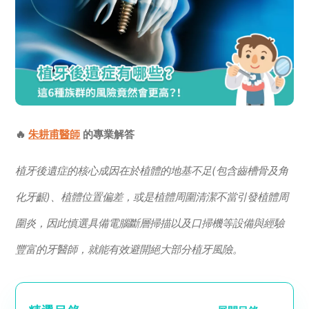
🔥
朱耕甫醫師
的專業解答
植牙後遺症的核心成因在於植體的地基不足(包含齒槽骨及角
化牙齦)、植體位置偏差，或是植體周圍清潔不當引發植體周
圍炎，因此慎選具備電腦斷層掃描以及口掃機等設備與經驗
豐富的牙醫師，就能有效避開絕大部分植牙風險。