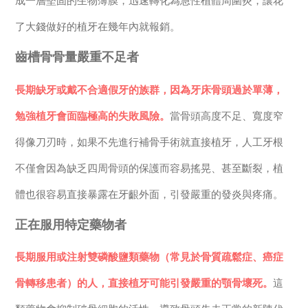
成一層堅固的生物薄膜，迅速轉化為急性植體周圍炎，讓花
了大錢做好的植牙在幾年內就報銷。
齒槽骨骨量嚴重不足者
長期缺牙或戴不合適假牙的族群，因為牙床骨頭過於單薄，
勉強植牙會面臨極高的失敗風險。
當骨頭高度不足、寬度窄
得像刀刃時，如果不先進行補骨手術就直接植牙，人工牙根
不僅會因為缺乏四周骨頭的保護而容易搖晃、甚至斷裂，植
體也很容易直接暴露在牙齦外面，引發嚴重的發炎與疼痛。
正在服用特定藥物者
長期服用或注射雙磷酸鹽類藥物（常見於骨質疏鬆症、癌症
骨轉移患者）的人，直接植牙可能引發嚴重的顎骨壞死。
這