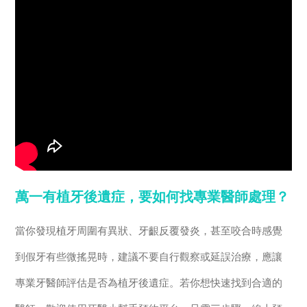
萬一有植牙後遺症，要如何找專業醫師處理？
當你發現植牙周圍有異狀、牙齦反覆發炎，甚至咬合時感覺
到假牙有些微搖晃時，建議不要自行觀察或延誤治療，應讓
專業牙醫師評估是否為植牙後遺症。若你想快速找到合適的