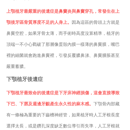
上顎植牙最嚴重的後遺症是鼻竇炎與鼻竇穿孔，常發生在上
顎後牙區骨質厚度不足的人身上。
因為這區的骨頭上方就是
鼻竇空腔，如果牙骨太薄，而手術時高度沒算精準，植牙的
頂端一不小心戳破了那層像蛋殼內膜一樣薄的鼻竇膜，嘴巴
裡的細菌就會跑進鼻竇裡，引發反覆膿鼻涕、鼻竇腫脹甚至
嚴重蓄膿。
下顎植牙後遺症
下顎植牙最致命的後遺症是下牙床神經損傷，這會直接導致
下巴、下唇及週邊牙齦產生永久性的麻木感。
下顎骨內部藏
有一條極為重要的下齒槽神經管，如果植牙時人工牙根長度
選擇太長，或是鑽孔深度缺乏數位導引而失準，人工牙根就