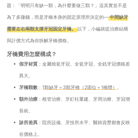
題：「明明只有缺一顆，為什麼要做三顆？」這其實並不是
為了多賺錢，而是牙橋本身的固定原理所決定的—
中間缺牙
需要左右兩顆支撐牙冠固定牙橋。
以下，小編就從治療結構
與計價方式為你拆解牙橋價格。
牙橋費用怎麼構成？
假牙材質
：金屬燒瓷牙冠、全瓷牙冠、全鋯牙冠價格差
異大。
牙橋顆數
：
1顆缺牙＝3顆牙橋（2固位＋1橋體）
。
額外治療
：根管治療、牙釘柱重建、牙周治療、牙冠增
長術。
診所差異
：院所設備、牙技所水平、醫師資歷都會反映
在價格上。