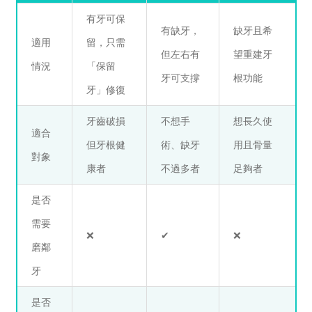
有牙可保
有缺牙，
缺牙且希
適用
留，只需
但左右有
望重建牙
情況
「保留
牙可支撐
根功能
牙」修復
牙齒破損
不想手
想長久使
適合
但牙根健
術、缺牙
用且骨量
對象
康者
不過多者
足夠者
是否
需要
❌
✔️
❌
磨鄰
牙
是否