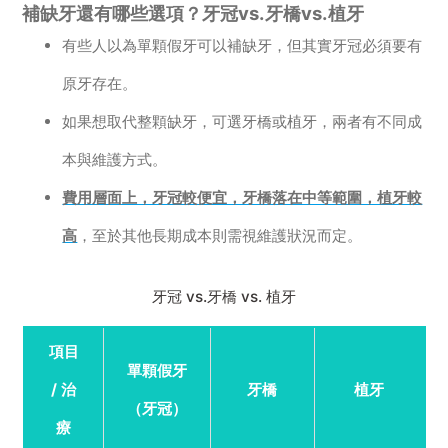
補缺牙還有哪些選項？牙冠vs.牙橋vs.植牙
有些人以為單顆假牙可以補缺牙，但其實牙冠必須要有
原牙存在。
如果想取代整顆缺牙，可選牙橋或植牙，兩者有不同成
本與維護方式。
費用層面上，牙冠較便宜，牙橋落在中等範圍，植牙較
高
，至於其他長期成本則需視維護狀況而定。
牙冠 vs.牙橋 vs. 植牙
項目
單顆假牙
/ 治
牙橋
植牙
（牙冠）
療