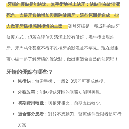
牙橋的優點是能快速、無手術地補上缺牙；缺點則在於清潔
死角、支撐牙負擔增加與磨除健康牙，這些原因是造成一些
人做完牙橋後感到後悔的主因。
雖然牙橋是一種成熟的缺牙
修復方式，但若在評估與清潔上沒有做好，幾年後出現蛀
牙、牙周惡化甚至不得不改植牙的狀況並不罕見。現在就跟
著小編一起了解牙橋的優缺點，做出更適合自己的決策吧！
牙橋的優點有哪些？
恢復快
：無需手術，一般2–3週即可完成修復。
外觀改善
：能恢復缺牙區的咀嚼功能與美觀。
初期費用較低
：與植牙相比，前期支出較少。
適合部分患者
：對於不想動刀、醫療條件受限者是可行
方案。