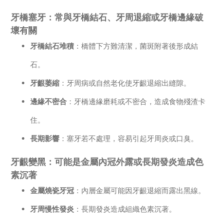
牙橋塞牙：常與牙橋結石、牙周退縮或牙橋邊緣破
壞有關
牙橋結石堆積
：橋體下方難清潔，菌斑附著後形成結
石。
牙齦萎縮
：牙周病或自然老化使牙齦退縮出縫隙。
邊緣不密合
：牙橋邊緣磨耗或不密合，造成食物殘渣卡
住。
長期影響
：塞牙若不處理，容易引起牙周炎或口臭。
牙齦變黑：可能是金屬內冠外露或長期發炎造成色
素沉著
金屬燒瓷牙冠
：內層金屬可能因牙齦退縮而露出黑線。
牙周慢性發炎
：長期發炎造成組織色素沉著。