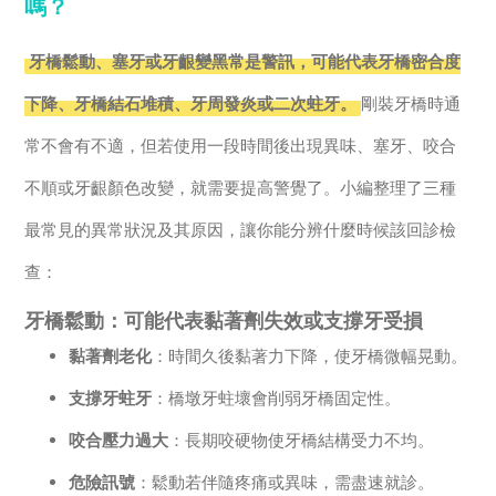
嗎？
牙橋鬆動、塞牙或牙齦變黑常是警訊，可能代表牙橋密合度
下降、牙橋結石堆積、牙周發炎或二次蛀牙。
剛裝牙橋時通
常不會有不適，但若使用一段時間後出現異味、塞牙、咬合
不順或牙齦顏色改變，就需要提高警覺了。小編整理了三種
最常見的異常狀況及其原因，讓你能分辨什麼時候該回診檢
查：
牙橋鬆動：可能代表黏著劑失效或支撐牙受損
黏著劑老化
：時間久後黏著力下降，使牙橋微幅晃動。
支撐牙蛀牙
：橋墩牙蛀壞會削弱牙橋固定性。
咬合壓力過大
：長期咬硬物使牙橋結構受力不均。
危險訊號
：鬆動若伴隨疼痛或異味，需盡速就診。