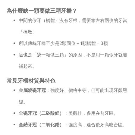
為什麼缺一顆要做三顆牙橋？
中間的假牙（橋體）沒有牙根，需要靠左右兩側的牙當
「橋墩」
所以傳統牙橋至少是2顆固位＋1顆橋體＝3顆
這也是「缺一顆做三顆」的原因，不是用一顆假牙就能
補起來。
常見牙橋材質與特色
金屬燒瓷牙冠
：強度好、價格中等，但可能出現牙齦黑
線。
全瓷牙冠（二矽酸鋰）
：美觀佳，多用在前牙區。
全鋯牙冠（二氧化鋯）
：強度高，適合後牙高咬合區。