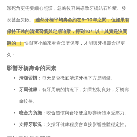
潔死角更需要細心照護，忽略後容易導致牙橋結石堆積、發
炎甚至失敗。
雖然牙橋平均壽命約在5–10年之間，但如果有
保持正確的清潔習慣與定期追蹤，撐到10年以上其實是沒問
題的
！
快跟著小編來看看怎麼保養，才能讓牙橋壽命撐更
久：
影響牙橋壽命的因素
清潔習慣
：每天是否徹底清潔牙橋下方是關鍵。
牙周健康
：有牙周病的情況下，如果控制良好，牙橋壽
命較長。
咬合力負擔
：咬合習慣與食物硬度影響橋體承受壓力。
支撐牙狀況
：支撐牙健康程度會直接影響整體穩定性。