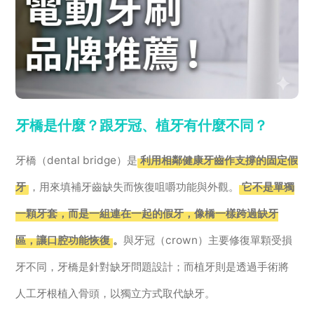
牙橋是什麼？跟牙冠、植牙有什麼不同？
牙橋（dental bridge）是
利用相鄰健康牙齒作支撐的固定假
牙
，用來填補牙齒缺失而恢復咀嚼功能與外觀。
它不是單獨
一顆牙套，而是一組連在一起的假牙，像橋一樣跨過缺牙
區，讓口腔功能恢復
。
與牙冠（crown）主要修復單顆受損
牙不同，牙橋是針對缺牙問題設計；而植牙則是透過手術將
人工牙根植入骨頭，以獨立方式取代缺牙。