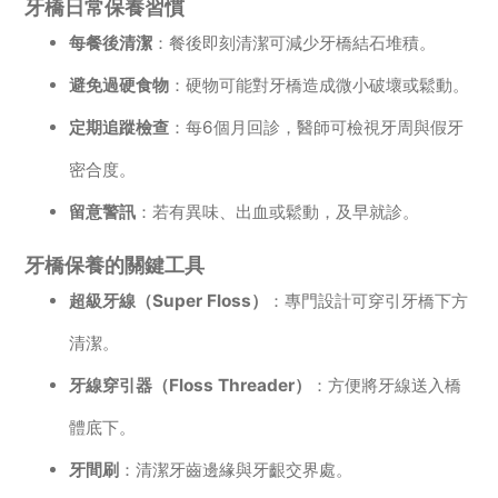
牙橋日常保養習慣
每餐後清潔
：餐後即刻清潔可減少牙橋結石堆積。
避免過硬食物
：硬物可能對牙橋造成微小破壞或鬆動。
定期追蹤檢查
：每6個月回診，醫師可檢視牙周與假牙
密合度。
留意警訊
：若有異味、出血或鬆動，及早就診。
牙橋保養的關鍵工具
超級牙線（Super Floss）
：專門設計可穿引牙橋下方
清潔。
牙線穿引器（Floss Threader）
：方便將牙線送入橋
體底下。
牙間刷
：清潔牙齒邊緣與牙齦交界處。