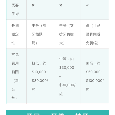
需要
❌
❌
✔️
手術
長期
中等（看
中等（支
高（可刺
穩定
牙根狀
撐牙負擔
激骨頭避
性
況）
大）
免萎縮）
常見
中等，約
費用
較低，約
偏高，約
$30,000
範圍
$10,000–
$50,000–
–
（新
$30,000/
$100,000/
$90,000/
台
顆
顆
組
幣）