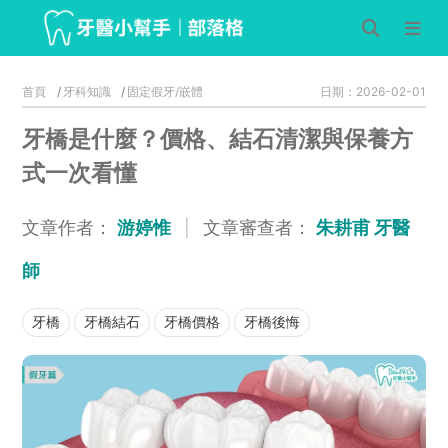
首頁
牙科知識
固定假牙/嵌體
日期：2026-02-01
牙橋是什麼？價格、結石清潔與保養方
式一次看懂
文章作者：
游婷惟
|
文章審查者：
朱耕甫 牙醫
師
牙橋
牙橋結石
牙橋價格
牙橋後悔