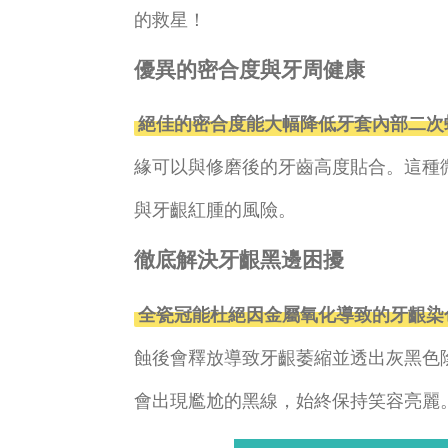
的救星！
優異的密合度與牙周健康
絕佳的密合度能大幅降低牙套內部二次
緣可以與修磨後的牙齒高度貼合。這種
與牙齦紅腫的風險。
徹底解決牙齦黑邊困擾
全瓷冠能杜絕因金屬氧化導致的牙齦染
蝕後會釋放導致牙齦萎縮並透出灰黑色
會出現尷尬的黑線，始終保持笑容亮麗