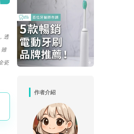
，透
，雖
全瓷
作者介紹