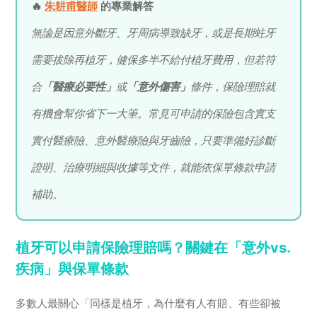
🔥
朱耕甫醫師
的專業解答
無論是因意外斷牙、牙周病導致缺牙，或是長期蛀牙
需要拔除再植牙，健保多半不給付植牙費用，但若符
合
「醫療必要性」
或
「意外傷害」
條件，保險理賠就
有機會幫你省下一大筆。常見可申請的保險包含實支
實付醫療險、意外醫療險與牙齒險，只要準備好診斷
證明、治療明細與收據等文件，就能依保單條款申請
補助。
植牙可以申請保險理賠嗎？關鍵在「意外vs.
疾病」與保單條款
多數人最關心「同樣是植牙，為什麼有人有賠、有些卻被