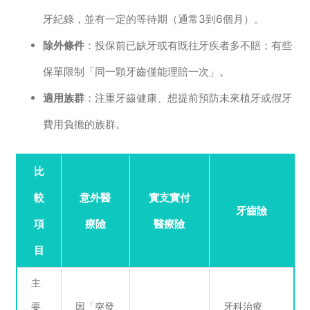
牙紀錄，並有一定的等待期（通常3到6個月）。
除外條件
：投保前已缺牙或有既往牙疾者多不賠；有些
保單限制「同一顆牙齒僅能理賠一次」。
適用族群
：注重牙齒健康、想提前預防未來植牙或假牙
費用負擔的族群。
比
較
意外醫
實支實付
牙齒險
項
療險
醫療險
目
主
要
因「突發
牙科治療