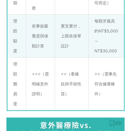
期
司而定）
效
理
每顆牙最高
依事故嚴
實支實付，
賠
約NT$5,000
重度與保
上限依保單
額
～
額計算
設計
度
NT$30,000
理
賠
⭐⭐⭐（需
⭐⭐（看條
⭐⭐（需事先
難
明確意外
款與手術性
符合健康條
易
證明）
質）
件）
度