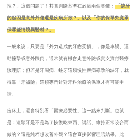
拒？」這個問題了！其實判斷基準在於這兩個關鍵：
「缺牙
的起因是意外外傷還是疾病所致？」以及「你的保單究竟承
保哪些情境與醫材？」
一般來說，只要是「外力造成的牙齒受損」，像是車禍、運
動撞擊或意外跌倒，通常就有機會走意外險或實支實付醫療
險理賠；但若是牙周病、蛀牙這類慢性疾病導致的缺牙，就
得靠「牙齒險」這類專門針對牙科治療的保單才有可能申
請。
臨床上，還會特別看「醫療必要性」這一點來判斷。也就
是：這顆牙是不是為了恢復吃東西、講話、維持正常咬合而
做的？還是純粹想改善外觀？這會直接影響理賠結果。此