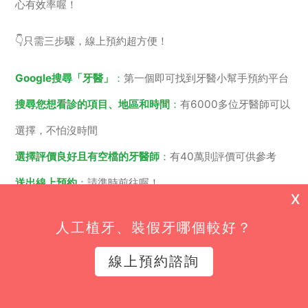
心有效率喔！
👇只需三步驟，線上預約超方便！
Google搜尋「牙醫」
：
第一個即可找到牙醫小幫手預約平台
搜尋您想看診的項目、地區和時間
：
有6000多位牙醫師可以
選擇，不怕沒時間
選擇評價良好且有空檔的牙醫師
：
有40萬則評價可供參考
送出線上預約
：
請準時前往喔！
X
立即點擊 | 線上預約
人工植牙、裝假牙哪個較好？
線上預約諮詢