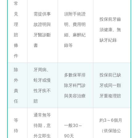
常
見
需提供事
須附手術證
投保前牙齒
理
故證明與
明、費用明
須健康、無
賠
牙醫診斷
細、麻醉紀
缺牙紀錄
條
書
錄等
件
除
牙周病、
多數保單排
投保前已缺
外
蛀牙或慢
除牙科門診
牙或同一顆
責
性牙疾不
與美容治療
牙重複理賠
任
賠
通常無等
等
約3～6個月
待期，意
一般30～
待
（依保險公
外立即生
90天