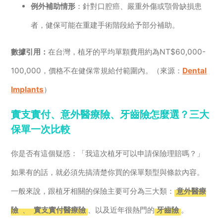
例外補助情形
：針對口腔癌、嚴重外傷或顎骨缺損患
者，健保可能在重建手術階段給予部分補助。
數據引用：
在台灣，植牙的平均單顆費用約為NT$60,000-
100,000，價格不在健保常規給付範圍內。（來源：
Dental
Implants
）
實支實付、意外醫療險、牙齒險怎麼選？三大
保單一次比較
你是否有這個疑惑：「我這次植牙可以申請保險理賠嗎？」
如果有的話，就必須先搞清楚你買的保單類型與條款內容。
一般來說，跟植牙相關的保險主要可分為三大類：
意外醫療
險
、
實支實付醫療險
、以及近年很熱門的
牙齒險
。