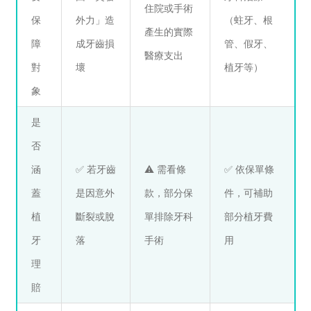
住院或手術
保
外力」造
（蛀牙、根
產生的實際
障
成牙齒損
管、假牙、
醫療支出
對
壞
植牙等）
象
是
否
涵
✅ 若牙齒
⚠️ 需看條
✅ 依保單條
蓋
是因意外
款，部分保
件，可補助
植
斷裂或脫
單排除牙科
部分植牙費
牙
落
手術
用
理
賠