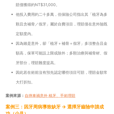
賠僅獲得約NT$31,000。
他投入費用約二十多萬，但保險公司指出其「植牙為多
顆且含補骨／假牙」屬於自費項目，理賠僅在意外險既
定額度內。
因為雖是意外，卻「植牙＋補骨＋假牙」多項整合且金
額高，保單可能設上限或除外；多顆治療與補骨材、假
牙部分，理賠難度提高。
因此若在術前沒有預先認定哪些項目可賠，理賠金額常
大打折扣。
案例來源：
自摔車禍意外 植牙、手術理賠
案例三：因牙周病導致缺牙 → 選擇牙齒險申請成
功（少見）