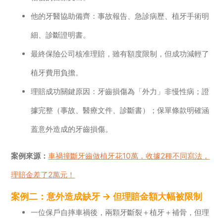
他的牙醫協助備齊：事故報告、急診病歷、植牙手術明
細、診斷證明書。
最終保險公司核准理賠，雖有額度限制，但成功減輕了
植牙費用負擔。
理賠成功關鍵原因：牙齒損傷為「外力」非慢性病；證
據完整（事故、醫療文件、診斷書）；保單條款明確涵
蓋意外造成的牙齒損傷。
案例來源：
車禍撞斷牙齒做植牙花10萬，收據2種不同寫法，
理賠金差了2萬元！
案例二：意外造成缺牙 → 但理賠金額大幅被限制
一位保戶自摔車禍後，兩顆牙斷裂＋植牙＋補骨，但理