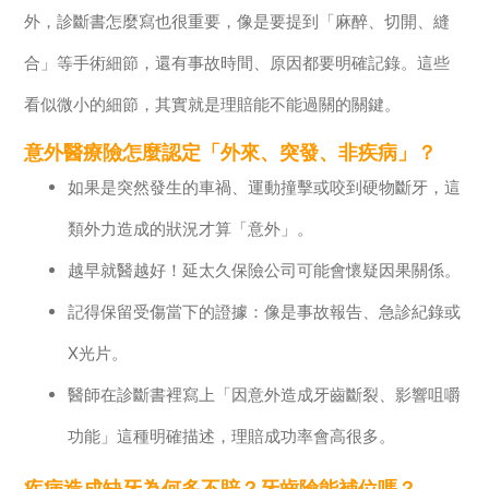
外，診斷書怎麼寫也很重要，像是要提到「麻醉、切開、縫
合」等手術細節，還有事故時間、原因都要明確記錄。這些
看似微小的細節，其實就是理賠能不能過關的關鍵。
意外醫療險怎麼認定「外來、突發、非疾病」？
如果是突然發生的車禍、運動撞擊或咬到硬物斷牙，這
類外力造成的狀況才算「意外」。
越早就醫越好！延太久保險公司可能會懷疑因果關係。
記得保留受傷當下的證據：像是事故報告、急診紀錄或
X光片。
醫師在診斷書裡寫上「因意外造成牙齒斷裂、影響咀嚼
功能」這種明確描述，理賠成功率會高很多。
疾病造成缺牙為何多不賠？牙齒險能補位嗎？