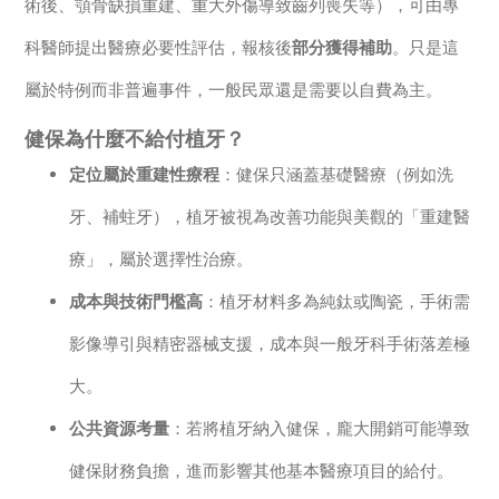
術後、顎骨缺損重建、重大外傷導致齒列喪失等），可由專
科醫師提出醫療必要性評估，報核後
部分獲得補助
。只是這
屬於特例而非普遍事件，一般民眾還是需要以自費為主。
健保為什麼不給付植牙？
定位屬於重建性療程
：健保只涵蓋基礎醫療（例如洗
牙、補蛀牙），植牙被視為改善功能與美觀的「重建醫
療」，屬於選擇性治療。
成本與技術門檻高
：植牙材料多為純鈦或陶瓷，手術需
影像導引與精密器械支援，成本與一般牙科手術落差極
大。
公共資源考量
：若將植牙納入健保，龐大開銷可能導致
健保財務負擔，進而影響其他基本醫療項目的給付。