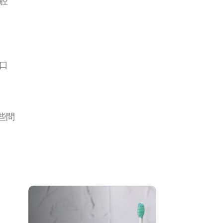
腔
口
些問