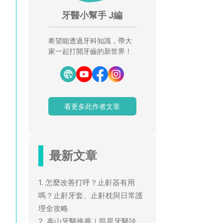
牙醫小幫手 J編
希望能透過牙科知識，帶大
家一起打開牙齒的新世界！
看更多此作者文章
最新文章
1. 怎麼改善打呼？止鼾器有用
嗎？止鼾牙套、止鼾枕與日常護
理全攻略
2. 泰山牙醫推薦｜凱星牙醫診