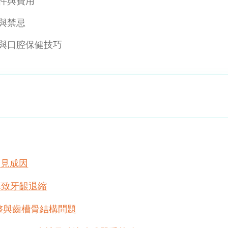
件與費用
與禁忌
與口腔保健技巧
常見成因
導致牙齦退縮
不整與齒槽骨結構問題