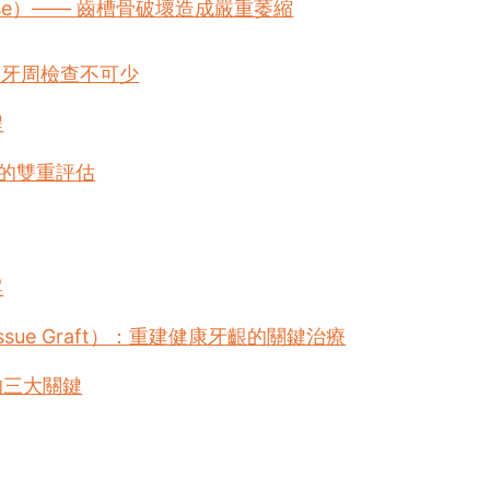
Disease）—— 齒槽骨破壞造成嚴重萎縮
業牙周檢查不可少
程
的雙重評估
案
Tissue Graft）：重建健康牙齦的關鍵治療
的三大關鍵