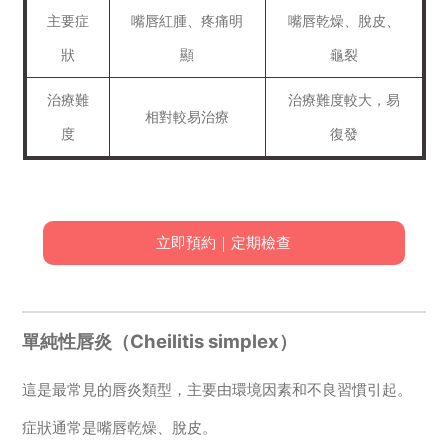
主要症
嘴唇紅腫、疼痛明
嘴唇乾燥、脫皮、
狀
顯
龜裂
治療難
治療難度較大，易
相對較易治療
度
復發
立即預約｜定期檢查
單純性唇炎（Cheilitis simplex）
這是最常見的唇炎類型，主要由環境因素和不良習慣引起。
症狀通常是嘴唇乾燥、脫皮。