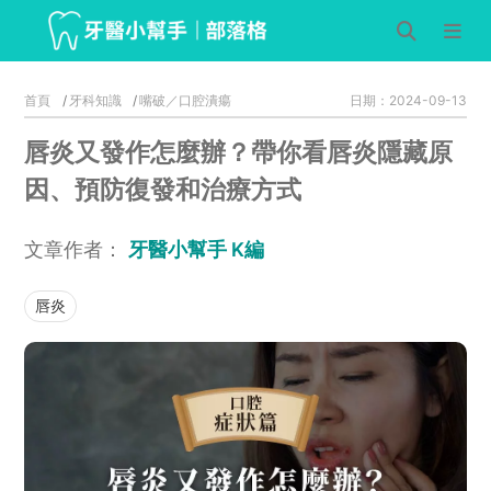
首頁
牙科知識
嘴破／口腔潰瘍
日期：2024-09-13
唇炎又發作怎麼辦？帶你看唇炎隱藏原
因、預防復發和治療方式
文章作者：
牙醫小幫手 K編
唇炎