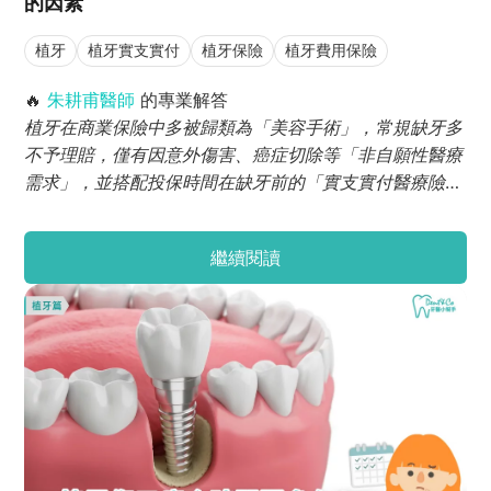
的因素
植牙
植牙實支實付
植牙保險
植牙費用保險
🔥
朱耕甫醫師
的專業解答
植牙在商業保險中多被歸類為「美容手術」，常規缺牙多
不予理賠，僅有因意外傷害、癌症切除等「非自願性醫療
需求」，並搭配投保時間在缺牙前的「實支實付醫療險」
或「意外醫療險」才有機會獲得理賠。此外，實際臨床碰
到的案例，多是針對補骨、牙周病治療等緣由進行理賠，
繼續閱讀
並非理賠植牙本身，建議術前務必詳細審閱保單條款，並
請醫師協助開立符合真實病因的診斷書。