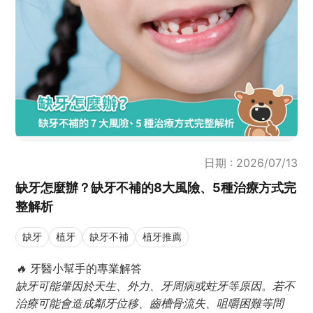
日期 : 2026/07/13
缺牙怎麼辦？缺牙不補的8大風險、5種治療方式完
整解析
缺牙
植牙
缺牙不補
植牙推薦
🔥
牙醫小幫手的專業解答
缺牙可能肇因於天生、外力、牙周病或蛀牙等原因。若不
治療可能會造成鄰牙位移、齒槽骨流失、咀嚼困難等問