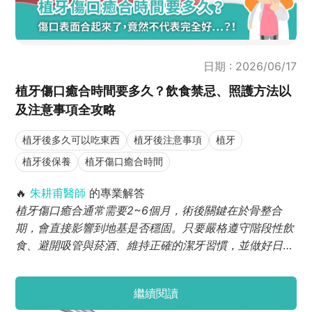
日期 : 2026/06/17
植牙傷口癒合時間要多久？飲食禁忌、照護方法以
及注意事項全攻略
植牙後多久可以吃東西
植牙後注意事項
植牙
植牙後保養
植牙傷口癒合時間
🔥
朱耕甫醫師
的專業解答
植牙傷口癒合通常需要2~6個月，術後關鍵在於骨整合
期，會直接影響到地基是否穩固。只要嚴格遵守階段性飲
食、避開吸管與菸酒、維持正確的潔牙習慣，並做好日常
保養，就能大幅降低發炎機率，順利縮短癒合時間，重拾
健康咀嚼力。
繼續閱讀