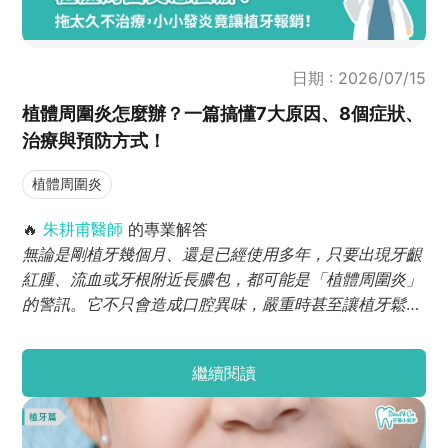
日期 : 2026/07/15
植體周圍炎怎麼辦？一篇搞懂7大原因、8個症狀、
治療與預防方式！
植體周圍炎
🔥
朱耕甫醫師
的專業解答
無論是剛植牙幾個月、還是已經使用多年，只要出現牙齦
紅腫、流血或牙根附近長膿包，都可能是「植體周圍炎」
的警訊。它不只會造成口腔異味，嚴重時甚至讓植牙鬆
脫。造成這種情況的原因包括清潔不佳、牙周病復發、糖
尿病控制不良或吸菸等因素。若及早發現深入清潔，仍有
繼續閱讀
機會挽回植體健康；但若延誤治療，感染將擴散至齒槽
骨，最終恐須移除重植，還會需要經過漫長的補骨復原。