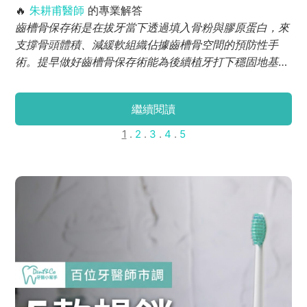
🔥
朱耕甫醫師
的專業解答
齒槽骨保存術是在拔牙當下透過填入骨粉與膠原蛋白，來
支撐骨頭體積、減緩軟組織佔據齒槽骨空間的預防性手
術。提早做好齒槽骨保存術能為後續植牙打下穩固地基，
避免日後骨頭嚴重流失而面臨必須大範圍補骨、補肉或外
觀凹陷的困境，是大幅提升植牙成功率與美觀度的關鍵第
繼續閱讀
一步。
1
.
2
.
3
.
4
.
5