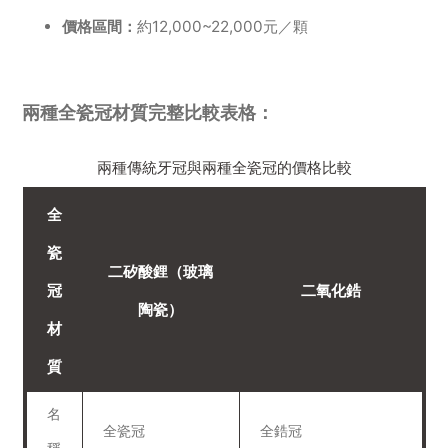
價格區間：
約12,000~22,000元／顆
兩種全瓷冠材質完整比較表格：
兩種傳統牙冠與兩種全瓷冠的價格比較
全
瓷
二矽酸鋰（玻璃
冠
二氧化鋯
陶瓷）
材
質
名
全瓷冠
全鋯冠