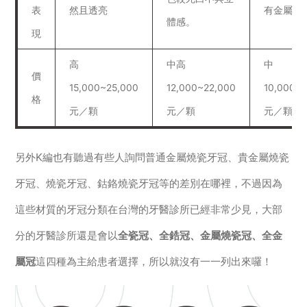
表
然且透亮
有金屬黑
體感。
現
高
中高
中
價
15,000~25,000
12,000~22,000
10,000~1
格
元／顆
元／顆
元／顆
另外K編也有聽過有些人詢問普通金屬燒瓷牙冠、貴金屬燒瓷
牙冠、燒瓷牙冠、鈷鉻燒瓷牙冠等的差別在哪裡，不過因為
這些材質的牙冠分類在台灣的牙醫診所已經非常少見，大部
分的牙醫診所還是會以
全瓷冠、全鋯冠、金屬燒瓷冠、全金
屬冠
這四種為主給患者選擇，所以就沒有一一列出來囉！