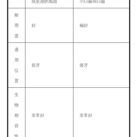
或瓷崩的風險
小臼齒與臼齒
耐
用
好
極好
度
適
用
前牙
後牙
位
置
生
物
相
非常好
非常好
容
性