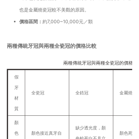
也是金屬燒瓷冠較不美觀的原因。
價格區間：
約7,000~10,000元／顆
兩種傳統牙冠與兩種全瓷冠的價格比較
兩種傳統牙冠與兩種全瓷冠的價格比
假
牙
全瓷冠
全鋯冠
金屬燒瓷
材
質
顏
缺少透光度，顏
色
顏色接近真牙自
顏色死白
色較死白不具立