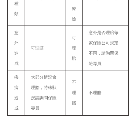
種
療
類
險
意
意外是否理賠每
可
外
家保險公司規定
可理賠
理
造
不同，請詢問保
賠
成
險專員
疾
大部分情況會
不
病
理賠，特殊狀
理
不理賠
造
況請詢問保險
賠
成
專員