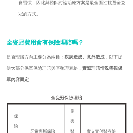
食習慣，因此與醫師討論治療方案是最全面性挑選全瓷
冠的方式。
全瓷冠費用會有保險理賠嗎？
是否理賠方向主要分為兩種：
疾病造成、意外造成
，以下提
供大部分保單保險理賠與否整理表格，
實際理賠情況需視保
單內容而定
全瓷冠保險理賠
傷
保
害
險
牙齒專屬保險
醫
實支實付醫療險