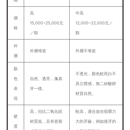
稱
高
中高
價
15,000~25,000元
12,000~22,000元／
格
／顆
顆
外
外層堆瓷
外層不堆瓷
層
顏
不透光，顏色較死白不
色
自然、透亮，像真
具立體感，無二矽酸鋰
表
牙一樣。
材質自然。
現
高，但比二氧化鋯
較高，適合放在咀嚼力
硬
材質低，且有瓷裂
大的牙齒，例如後牙的
度