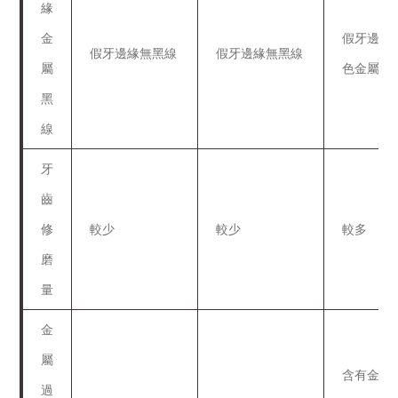
緣
金
假牙邊緣
假牙邊緣無黑線
假牙邊緣無黑線
屬
色金屬線
黑
線
牙
齒
修
較少
較少
較多
磨
量
金
屬
含有金屬
過