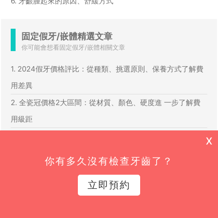
6. 牙齦腫起來的原因、舒緩方式
固定假牙/嵌體精選文章
你可能會想看固定假牙/嵌體相關文章
1. 2024假牙價格評比：從種類、挑選原則、保養方式了解費
用差異
2. 全瓷冠價格2大區間：從材質、顏色、硬度進 一步了解費
用級距
3. 3M Lava全瓷冠介紹│與一般全瓷冠費用、種類、優缺點比
X
較
你有多久沒有檢查牙齒了？
4. 全瓷冠是什麼？從材質、壽命、療程至保養方式全解析！
立即預約
5. 假牙材質有哪些？5大假牙特性、優缺點、適合對象完整說
明