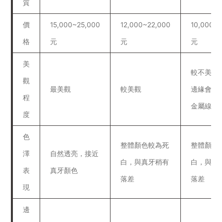
質
價
15,000~25,000
12,000~22,000
10,000~1
格
元
元
元
美
較不美觀
觀
最美觀
較美觀
邊緣會露
程
金屬線
度
色
整體顏色較為死
整體顏色
澤
自然透亮，接近
白，與真牙稍有
白，與真
表
真牙顏色
落差
落差
現
邊