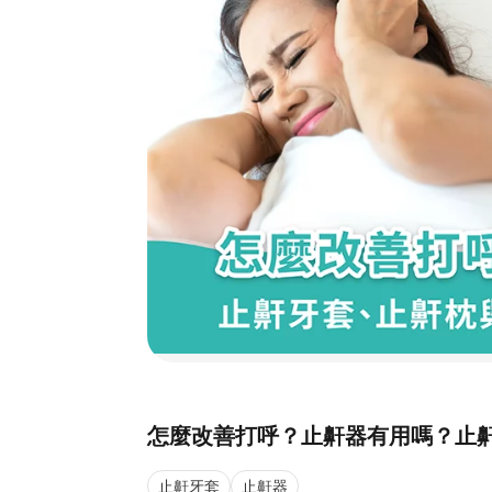
怎麼改善打呼？止鼾器有用嗎？止
止鼾牙套
止鼾器