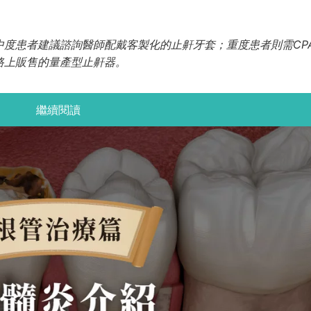
度患者建議諮詢醫師配戴客製化的止鼾牙套；重度患者則需CP
路上販售的量產型止鼾器。
繼續閱讀