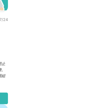
7/24
用止
擔。
圍組