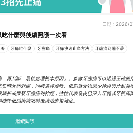
日期 : 2026/0
以吃什麼與後續照護一次看
不著
牙痛吃什麼
牙齒痛
牙痛快速止痛方法
牙齒痛到睡不著
痛、再判斷、最後處理根本原因」。多數牙齒痛可以透過正確服
來暫時牙痛舒緩，同時選擇溫軟、低刺激食物減少神經與牙齦負
齦腫脹或懷疑牙齒痛到神經，往往代表發炎已深入牙髓或牙根周
越能降低感染擴散與後續治療複雜度。
繼續閱讀