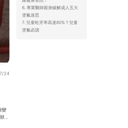
露健康警訊！
6. 專業醫師親身破解成人五大
塗氟迷思
7. 兒童蛀牙率高達80%？兒童
塗氟必讀
7/24
演變
症狀，