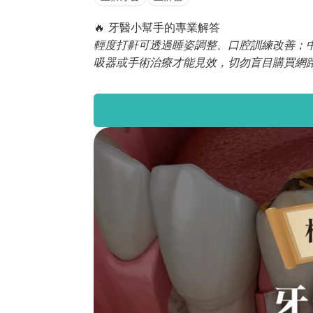
🔥 牙醫小幫手的專業解答
輕度打鼾可透過睡姿調整、口腔訓練改善；中
吸器或手術治療才能見效，切勿盲目購買網