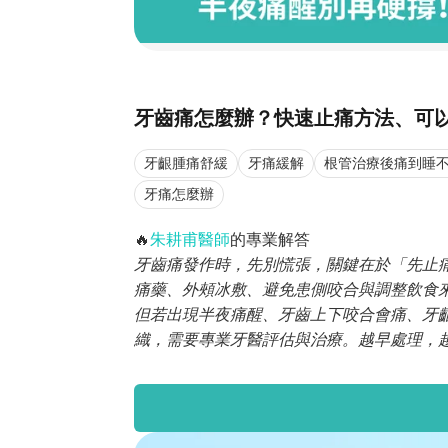
牙齒痛怎麼辦？快速止痛方法、可
牙齦腫痛舒緩
牙痛緩解
根管治療後痛到睡
牙痛怎麼辦
🔥
朱耕甫醫師
的專業解答
牙齒痛發作時，先別慌張，關鍵在於「先止
痛藥、外頰冰敷、避免患側咬合與調整飲食
但若出現半夜痛醒、牙齒上下咬合會痛、牙
織，需要專業牙醫評估與治療。越早處理，