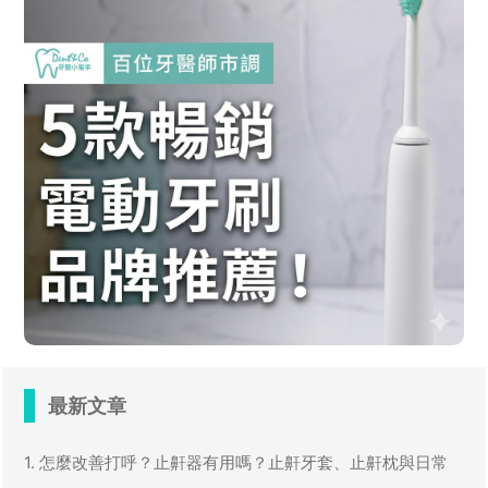
最新文章
1. 怎麼改善打呼？止鼾器有用嗎？止鼾牙套、止鼾枕與日常