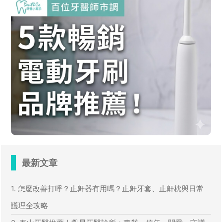
最新文章
1. 怎麼改善打呼？止鼾器有用嗎？止鼾牙套、止鼾枕與日常
護理全攻略