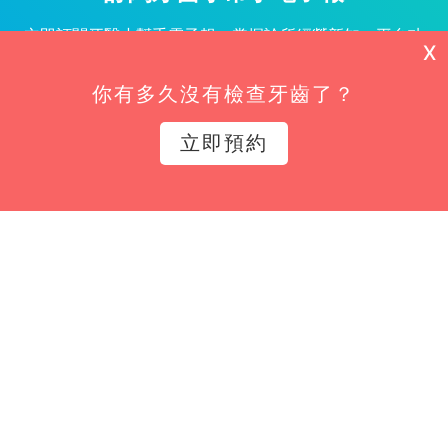
立即訂閱牙醫小幫手電子報，掌握診所經營新知、平台功
X
能更新與專屬優惠不漏接！
你有多久沒有檢查牙齒了？
姓名*
立即預約
Email*
立即訂閱