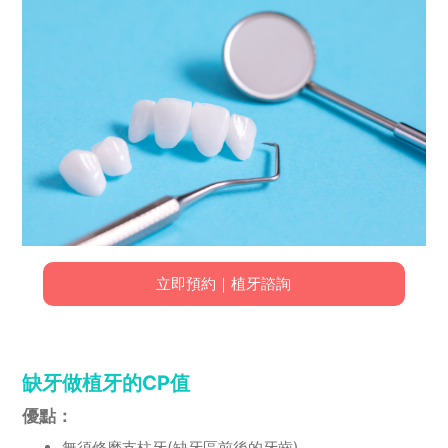
立即預約｜植牙諮詢
缺牙做植牙的CP值
優點：
無須修磨支柱牙(缺牙區前後的牙齒)