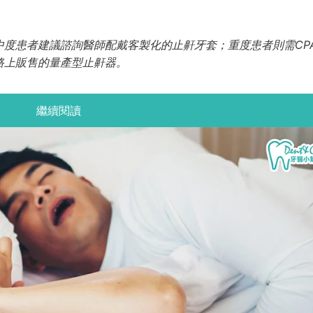
度患者建議諮詢醫師配戴客製化的止鼾牙套；重度患者則需CP
路上販售的量產型止鼾器。
繼續閱讀