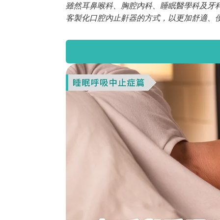
雖然耳鼻喉科、胸腔內科、睡眠醫學科及牙
客製化口腔內止鼾器的方式，以更加舒適、