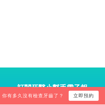
訂閱牙醫小幫手電子報
你有多久沒有檢查牙齒了？
立即預約
小幫手電子報，掌握診所經營新知、平台功能更新與專