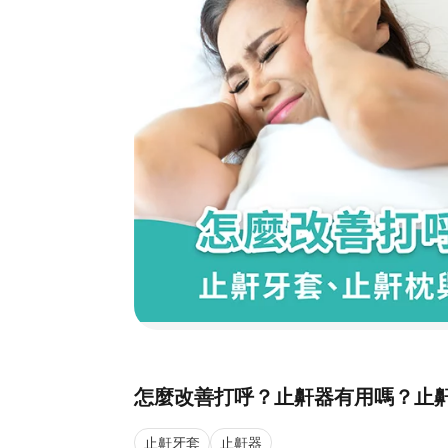
怎麼改善打呼？止鼾器有用嗎？止
止鼾牙套
止鼾器