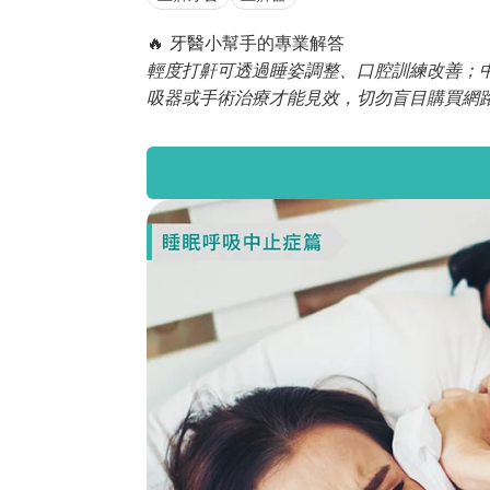
🔥 牙醫小幫手的專業解答
輕度打鼾可透過睡姿調整、口腔訓練改善；中
吸器或手術治療才能見效，切勿盲目購買網