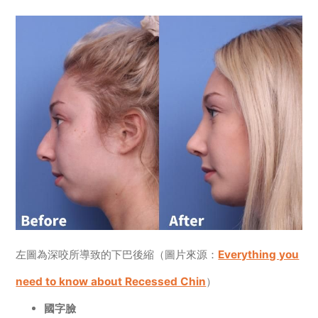
左圖為深咬所導致的下巴後縮（圖片來源：
Everything you
need to know about Recessed Chin
）
國字臉