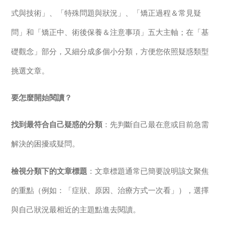
式與技術」、「特殊問題與狀況」、「矯正過程＆常見疑
問」和「矯正中、術後保養＆注意事項」五大主軸；在「基
礎觀念」部分，又細分成多個小分類，方便您依照疑惑類型
挑選文章。
要怎麼開始閱讀？
找到最符合自己疑惑的分類
：先判斷自己最在意或目前急需
解決的困擾或疑問。
檢視分類下的文章標題
：文章標題通常已簡要說明該文聚焦
的重點（例如：「症狀、原因、治療方式一次看」），選擇
與自己狀況最相近的主題點進去閱讀。