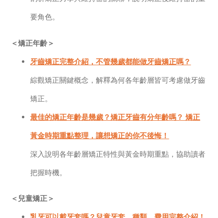
要角色。
＜矯正年齡＞
牙齒矯正完整介紹，不管幾歲都能做牙齒矯正嗎？
綜觀矯正關鍵概念，解釋為何各年齡層皆可考慮做牙齒
矯正。
最佳的矯正年齡是幾歲？矯正牙齒有分年齡嗎？ 矯正
黃金時期重點整理，讓想矯正的你不後悔！
深入說明各年齡層矯正特性與黃金時期重點，協助讀者
把握時機。
＜兒童矯正＞
乳牙可以戴牙套嗎？兒童牙套、種類、費用完整介紹！