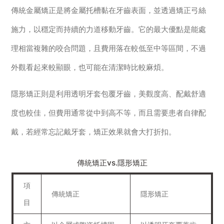
傳統金屬矯正是將金屬托槽黏在牙齒表面，並透過矯正弓絲
施力，以穩定而持續的力道移動牙齒。它的最大優點是能處
理相當複雜的咬合問題，且費用落在較低至中等區間，不過
外觀看起來較顯眼，也可能在清潔時比較麻煩。
隱形矯正則是利用透明牙套包覆牙齒，美觀度高、配戴舒適
度也較佳，但費用通常從中到高不等，而且需要患者自律配
戴，若經常忘記戴牙套，矯正效果就會大打折扣。
傳統矯正vs.隱形矯正
項
傳統矯正
隱形矯正
目