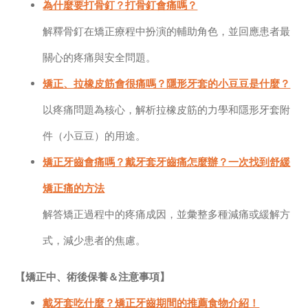
為什麼要打骨釘？打骨釘會痛嗎？
解釋骨釘在矯正療程中扮演的輔助角色，並回應患者最
關心的疼痛與安全問題。
矯正、拉橡皮筋會很痛嗎？隱形牙套的小豆豆是什麼？
以疼痛問題為核心，解析拉橡皮筋的力學和隱形牙套附
件（小豆豆）的用途。
矯正牙齒會痛嗎？戴牙套牙齒痛怎麼辦？一次找到舒緩
矯正痛的方法
解答矯正過程中的疼痛成因，並彙整多種減痛或緩解方
式，減少患者的焦慮。
【矯正中、術後保養＆注意事項】
戴牙套吃什麼？矯正牙齒期間的推薦食物介紹！