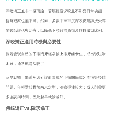
深咬矯正並非一概而論，若屬輕度深咬且不影響日常功能，
暫時觀察也無不可。然而，多數中至重度深咬仍建議接受專
業醫師評估與治療，以降低下顎關節負擔及維持臉型比例。
深咬矯正適用時機與必要性
倘若發現自己的下排門牙經常被上排牙齒卡住，或出現咀嚼
困難，通常就是深咬了。
及早就醫，能避免因延誤而造成的下顎關節或牙周病等後續
問題。年輕階段骨骼尚未定型，治療彈性較大；成人則需更
多協調與時間，因此越早就診越好。
傳統矯正vs.隱形矯正