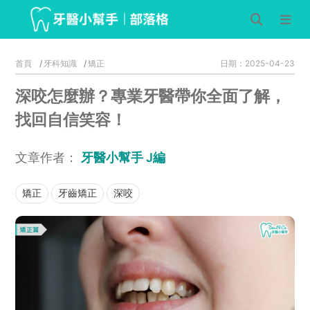
首頁
牙科知識
矯正
日期：2025-04-23
深咬怎麼辦？專業牙醫帶你全面了解，
找回自信笑容！
文章作者：
牙醫小幫手 J編
矯正
牙齒矯正
深咬