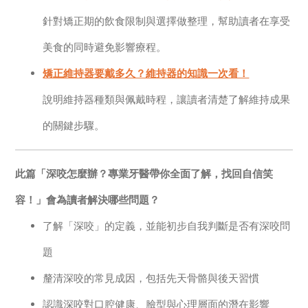
針對矯正期的飲食限制與選擇做整理，幫助讀者在享受
美食的同時避免影響療程。
矯正維持器要戴多久？維持器的知識一次看！
說明維持器種類與佩戴時程，讓讀者清楚了解維持成果
的關鍵步驟。
此篇「深咬怎麼辦？專業牙醫帶你全面了解，找回自信笑
容！」會為讀者解決哪些問題？
了解「深咬」的定義，並能初步自我判斷是否有深咬問
題
釐清深咬的常見成因，包括先天骨骼與後天習慣
認識深咬對口腔健康、臉型與心理層面的潛在影響