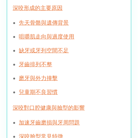
深咬形成的主要原因
先天骨骼與遺傳背景
咀嚼肌走向與過度使用
缺牙或牙列空間不足
牙齒排列不整
磨牙與外力撞擊
兒童期不良習慣
深咬對口腔健康與臉型的影響
加速牙齒磨損與牙周問題
深咬臉型常見特徵