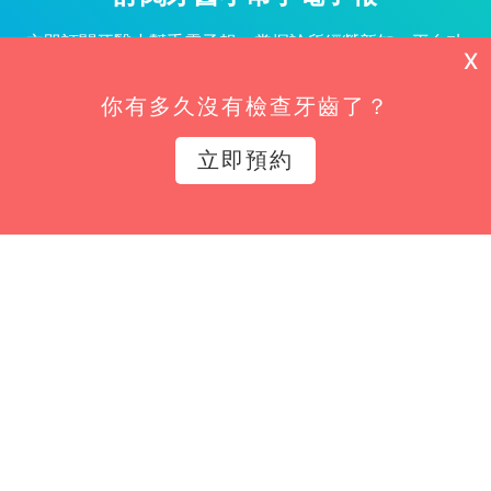
立即訂閱牙醫小幫手電子報，掌握診所經營新知、平台功
X
能更新與專屬優惠不漏接！
你有多久沒有檢查牙齒了？
姓名*
立即預約
Email*
立即訂閱