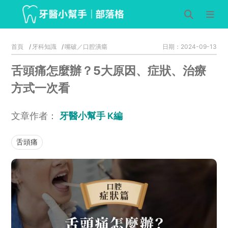
首頁
牙科知識
嘴破／口腔潰瘍
日期：2024-09-13
舌頭痛怎麼辦？5大原因、症狀、治療
方式一次看
文章作者：
牙醫小幫手 K編
舌頭痛