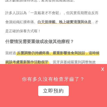
讓牙齦黏膜獲得休息，避免發炎或黴菌感染。
許多人誤以為「一直戴著才不會鬆」，但其實長期壓迫反而
會讓組織紅腫疼痛。
白天規律戴、晚上確實清潔與休息
，才
是正確的保養方式喔！
什麼情況需要重做或改做其他療程？
當經過
反覆調整仍持續疼痛、嚴重影響進食與說話，這時候
就該考慮重新製作活動假牙
。當牙床萎縮嚴重到調整無效
X
時，硬撐只會讓生活品質下降。
你有多久沒有檢查牙齒了？
如果你
對穩定度要求較高，且身體條件允許
，也可以與醫師
立即預約
討論轉換為植牙或植體覆蓋式活動假牙，透過增加固定點來
大幅改善滑動問題。