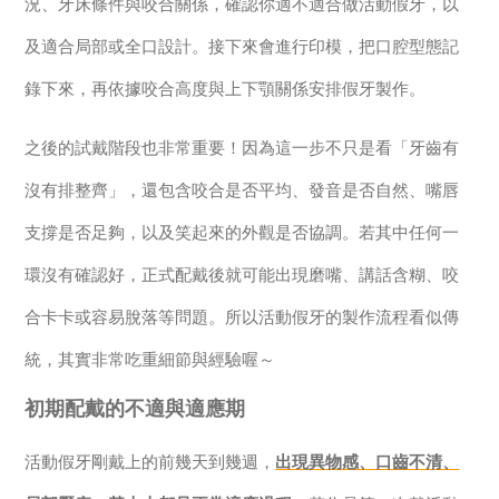
況、牙床條件與咬合關係，確認你適不適合做活動假牙，以
及適合局部或全口設計。接下來會進行印模，把口腔型態記
錄下來，再依據咬合高度與上下顎關係安排假牙製作。
之後的試戴階段也非常重要！因為這一步不只是看「牙齒有
沒有排整齊」，還包含咬合是否平均、發音是否自然、嘴唇
支撐是否足夠，以及笑起來的外觀是否協調。若其中任何一
環沒有確認好，正式配戴後就可能出現磨嘴、講話含糊、咬
合卡卡或容易脫落等問題。所以活動假牙的製作流程看似傳
統，其實非常吃重細節與經驗喔～
初期配戴的不適與適應期
活動假牙剛戴上的前幾天到幾週，
出現異物感、口齒不清、