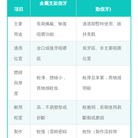
金屬支架假牙
項目
動假牙)
主要
長期佩戴、恢復
過渡期暫時使用、維
用途
咀嚼功能
持美觀
適用
全口或後牙咀嚼
前牙區、非主要咀嚼
位置
區
位置
體積
較薄、體積小，
較厚且笨重，異物感
與厚
異物感較低
明顯
度
耐用
高，不易變形或
較脆弱，長期使用易
程度
折斷
斷裂或磨損
製作
較慢（需精密鑄
較快（製作流程簡