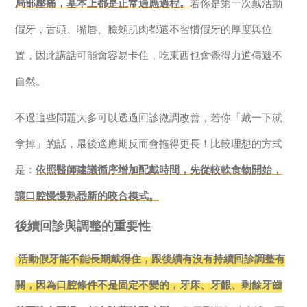
局部壓痛，基本上都是正常適應過程。
若你是第一次戴活動
假牙，舌頭、嘴唇、臉頰肌肉都還不習慣假牙的厚度與位
置，因此講話可能會容易卡住，吃東西也會覺得力道傳遞不
自然。
不過這些問題大多可以透過回診微調改善，若你「戴一下就
拿掉」的話，最後適應期反而會拖得更長！比較理想的方式
是：
依照醫師建議循序增加配戴時間，先從較軟食物開始，
讓口腔慢慢熟悉新的咬合模式。
後續回診與調整的重要性
活動假牙能不能長期戴得住，跟後續有沒有持續回診調整有
關，因為口腔條件不是固定不變的，牙床、牙齦、剩餘牙齒