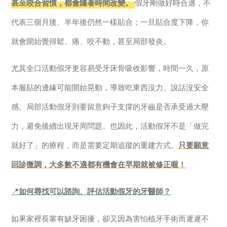
甚至咬合習慣，都會隨著時間改變。
假牙剛做好時合適，不
代表三個月後、半年後仍然一樣貼合；一旦貼合度下降，你
就會開始覺得鬆、痛、咬不動，甚至局部發炎。
尤其全口活動假牙更容易受牙床骨吸收影響，時間一久，原
本服貼的邊緣可能開始晃動，導致吃東西沒力、說話沒安全
感。局部活動假牙則要留意鉤子支撐的牙齒是否承受過大壓
力，避免後續出現牙周問題。也因此，活動假牙不是「做完
就好了」的療程，而是需要定期追蹤的重建方式。
只要願意
回診微調，大多數不適都有機會在早期就被修正喔！
📍
如何尋找可以諮詢、評估活動假牙的牙醫師？
如果家裡長輩有缺牙困擾，卻又因為害怕植牙手術而遲遲不