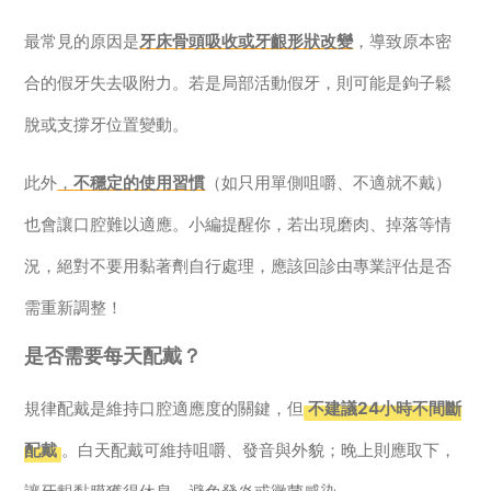
最常見的原因是
牙床骨頭吸收或牙齦形狀改變
，導致原本密
合的假牙失去吸附力。若是局部活動假牙，則可能是鉤子鬆
脫或支撐牙位置變動。
此外
，
不穩定的使用習慣
（如只用單側咀嚼、不適就不戴）
也會讓口腔難以適應。小編提醒你，若出現磨肉、掉落等情
況，絕對不要用黏著劑自行處理，應該回診由專業評估是否
需重新調整！
是否需要每天配戴？
規律配戴是維持口腔適應度的關鍵，但
不建議24小時不間斷
配戴
。白天配戴可維持咀嚼、發音與外貌；晚上則應取下，