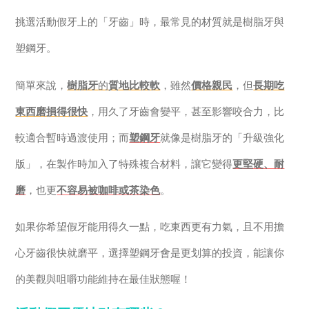
挑選活動假牙上的「牙齒」時，最常見的材質就是樹脂牙與
塑鋼牙。
簡單來說，
樹脂牙
的
質地比較軟
，雖然
價格親民
，但
長期吃
東西磨損得很快
，用久了牙齒會變平，甚至影響咬合力，比
較適合暫時過渡使用；而
塑鋼牙
就像是樹脂牙的「升級強化
版」，在製作時加入了特殊複合材料，讓它變得
更堅硬、耐
磨
，也更
不容易被咖啡或茶染色
。
如果你希望假牙能用得久一點，吃東西更有力氣，且不用擔
心牙齒很快就磨平，選擇塑鋼牙會是更划算的投資，能讓你
的美觀與咀嚼功能維持在最佳狀態喔！