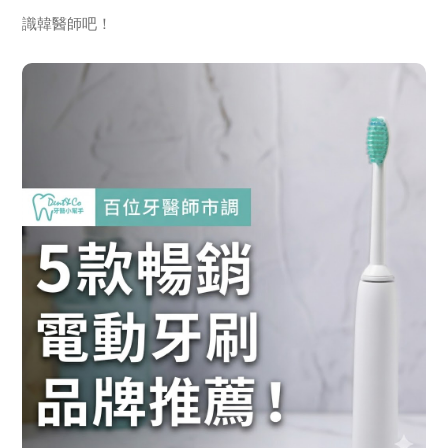
識韓醫師吧！