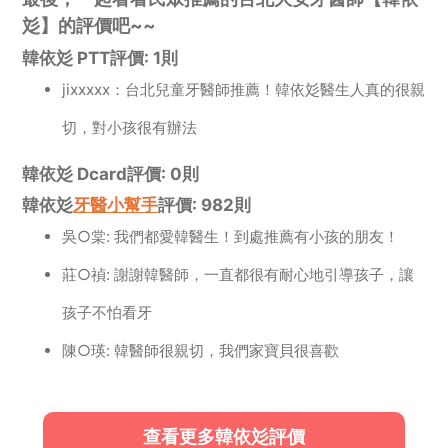
彣】的評價吧~~
韓依彣 PTT評價: 1則
jixxxxx：台北兒童牙醫師推薦！韓依彣醫生人真的很親
切，對小孩很有辦法
韓依彣 Dcard評價: 0則
韓依彣
牙醫小幫手
評價: 982則
吳○棠: 我們都愛韓醫生！到處推薦有小孩的朋友！
莊○禎: 謝謝韓醫師，一直都很有耐心地引導孩子，讓
孩子不怕看牙
陳○瑛: 韓醫師很親切，我們家寶貝很喜歡
查看更多韓依彣評價