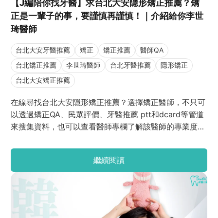
【J編陪你找牙醫】求台北大安隱形矯正推薦？矯
正是一輩子的事，要謹慎再謹慎！｜介紹給你李世
琦醫師
台北大安牙醫推薦
矯正
矯正推薦
醫師QA
台北矯正推薦
李世琦醫師
台北牙醫推薦
隱形矯正
台北大安矯正推薦
在線尋找台北大安隱形矯正推薦？選擇矯正醫師，不只可
以透過矯正QA、民眾評價、牙醫推薦 ptt和dcard等管道
來搜集資料，也可以查看醫師專欄了解該醫師的專業度
哦！所以今天J編就要為大家帶來台北大安隱形矯正推薦
「李世琦醫師」的醫師專欄~認真負責的李醫師是位令人
繼續閱讀
安心又值得信任的好醫師，想矯正的朋友不要錯過囉~