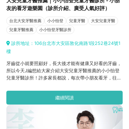
大安兒童牙醫推薦｜小小怡登兒童牙醫診所 - 小朋
友的看牙遊樂園（診所介紹、廣受人氣好評）
台北大安牙醫推薦
小小怡登
兒童牙醫
大安兒童牙醫
兒童牙醫推薦
小小怡登牙醫診所
診所地址：106台北市大安區敦化南路1段252巷24號1
樓
牙齒從小就要照顧好，長大後才能有健康又好看的牙齒，
所以今天J編想給大家介紹大安兒童牙醫推薦的小小怡登
兒童牙醫診所！許多家長都說，每次帶小朋友看牙，往往
都比小孩還緊張，不只怕小孩看牙哭鬧不配合，也怕遇到
沒有耐心的牙醫，讓小朋友留下不好的看牙體驗，導致日
繼續閱讀
後更抗拒看牙...但小小怡登牙醫的環境不只被評比為「小
孩的看牙遊樂園」，駐診的兒童牙醫也各個溫柔親切，是
許多小朋友的看牙小天使呢！現在就一起來看看吧！