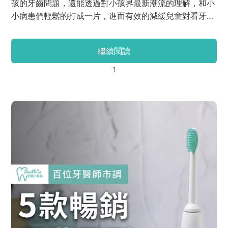
孩的牙齒問題，還能透過對小孩界最新潮流的理解，和小
小病患們輕鬆的打成一片，進而有效的減緩兒童對看牙的
恐懼！（K編我個人覺得超厲害！當父母的都知道安撫小
孩是件多麽困難的事 T_T） 看完以上的描述，大家是不是
繼續閱讀
對韓醫師感到更好奇了呢～現在，就由我K編帶大家透過
訪談更進一步的認識韓醫師吧！
1