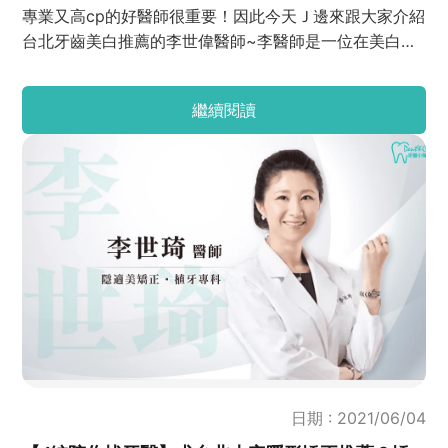
專業又高cp的好醫師很重要！因此今天Ｊ邊來跟大家介紹
台北牙齒美白推薦的李世偉醫師~李醫師是一位在美白貼
片和牙齒美學領域的牙醫師。曾經留美求學的李醫師，在
美國的牙醫學院裡接受過非常嚴格的訓練，是一位技術與
繼續閱讀
經驗兼備的好醫師呢！現在就來一起看看李醫師的一些分
享吧~
日期 : 2021/06/04