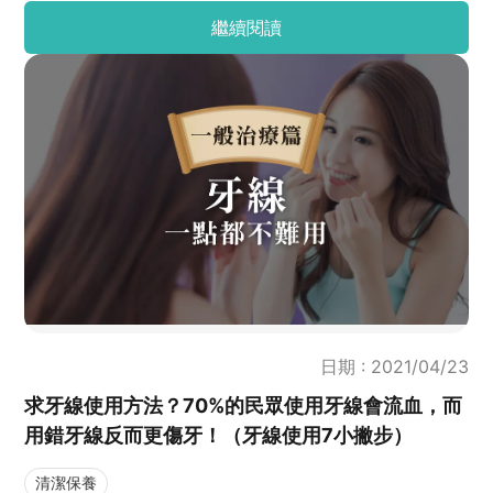
「漱口水到底有沒有用？」、「市面上這麼多種漱口水，
繼續閱讀
該如何挑選？」、「漱口水好辣哦，我一定要用嗎？」...
等問題。而為了解答以上常見的疑惑，今天J編我整理了
漱口水的6大使用指南，方便大家可以快速了解一下XD~
日期 : 2021/04/23
求牙線使用方法？70%的民眾使用牙線會流血，而
用錯牙線反而更傷牙！（牙線使用7小撇步）
清潔保養