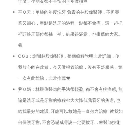
什麼，小朋友都不害怕的乖乖做檢查
平Ｏ天：單純的年度洗牙 負責的林毅偉醫師，不但專
業又細心，重點是洗牙的過程一點都不會痛，還一起把
裡頭蛀牙部位都補一補，結果很滿意，也推薦給大家。
😁
CＯu：謝謝林毅偉醫師，整個療程說明非常詳細，使
我放心的在此做，今天做根管治療，沒有不舒服感，第
一次有此體驗，非常推薦❤️
尹Ｏ媽：林毅偉醫師的手法很輕盈, 都不會有疼痛感, 無
論是洗牙或是牙齒的療程都大大降低我看牙的焦慮, 也
給我最好的建議, 牙齒可以救她是一直努力治療, 教我如
何保護牙齒, 不會恐嚇威脅說一定要拔牙... 林醫師技術