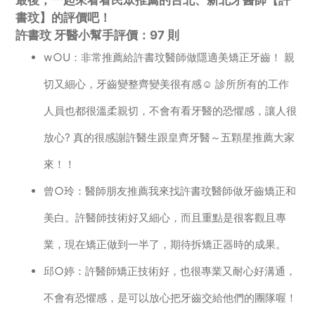
最後，一起來看看民眾推薦的台北、新北牙醫師【許
書玟】的評價吧！
許書玟 牙醫小幫手評價：97 則
w○U：非常推薦給許書玟醫師做隱適美矯正牙齒！ 親
切又細心，牙齒變整齊變美很有感☺️ 診所所有的工作
人員也都很溫柔親切，不會有看牙醫的恐懼感，讓人很
放心? 真的很感謝許醫生跟皇齊牙醫～五顆星推薦大家
來！！
曾○玲：醫師朋友推薦我來找許書玟醫師做牙齒矯正和
美白。許醫師技術好又細心，而且重點是很客觀且專
業，現在矯正做到一半了，期待拆矯正器時的成果。
邱○婷：許醫師矯正技術好，也很專業又耐心好溝通，
不會有恐懼感，是可以放心把牙齒交給他們的團隊喔！