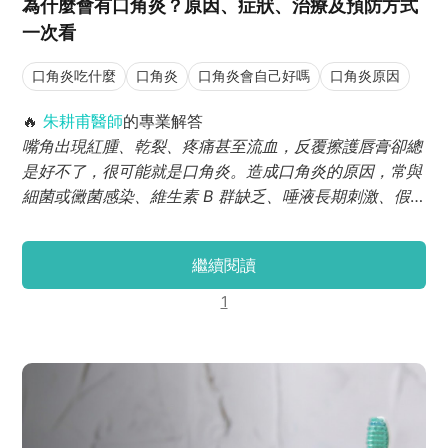
為什麼會有口角炎？原因、症狀、治療及預防方式
一次看
口角炎吃什麼
口角炎
口角炎會自己好嗎
口角炎原因
🔥
朱耕甫醫師
的專業解答
嘴角出現紅腫、乾裂、疼痛甚至流血，反覆擦護唇膏卻總
是好不了，很可能就是口角炎。造成口角炎的原因，常與
細菌或黴菌感染、維生素 B 群缺乏、唾液長期刺激、假
牙不合或免疫力下降有關；常見症狀則包含嘴角紅腫、裂
痕、結痂與刺痛感。多數情況下，只要找對原因並搭配藥
繼續閱讀
膏治療與營養補充，1–2 週內可明顯改善；若忽略處理，
容易反覆發作。因此，從口腔清潔、飲食調整到生活習慣
1
著手，才是預防口角炎的關鍵。