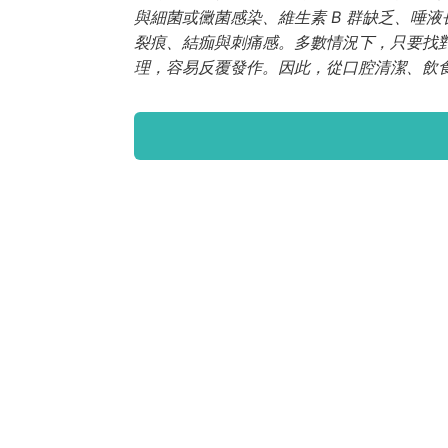
與細菌或黴菌感染、維生素 B 群缺乏、唾
裂痕、結痂與刺痛感。多數情況下，只要找對
理，容易反覆發作。因此，從口腔清潔、飲