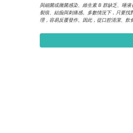
與細菌或黴菌感染、維生素 B 群缺乏、唾
裂痕、結痂與刺痛感。多數情況下，只要找對
理，容易反覆發作。因此，從口腔清潔、飲