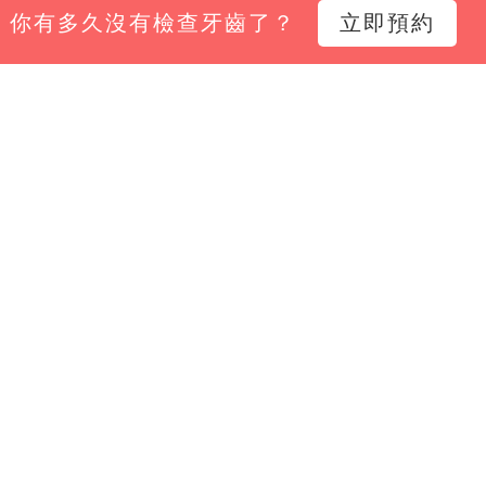
你有多久沒有檢查牙齒了？
立即預約
小幫手電子報，掌握診所經營新知、平台功能更新與專
Email*
立即訂閱
限公司
正區黎明里南陽街24號3樓