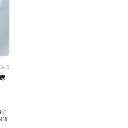
3/15
療
身打
醫師