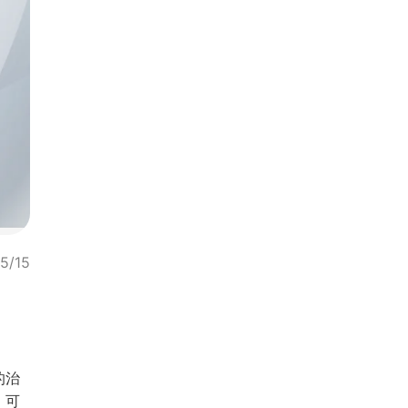
5/15
的治
，可