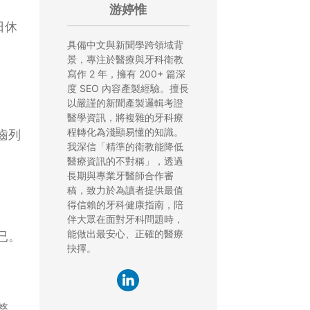
游婷惟
週日休
具備中文與新聞學跨領域背
景，專注於醫療與牙科衛教
寫作 2 年，擁有 200+ 篇深
度 SEO 內容產製經驗。擅長
以嚴謹的新聞產製邏輯考證
醫學資訊，將複雜的牙科療
程轉化為淺顯易懂的知識。
齒列
我深信「精準的衛教能降低
醫療資訊的不對稱」，透過
長期與專業牙醫師合作審
稿，致力於為讀者提供最值
得信賴的牙科健康指南，陪
伴大眾在面對牙科問題時，
能做出最安心、正確的醫療
已。
抉擇。
整