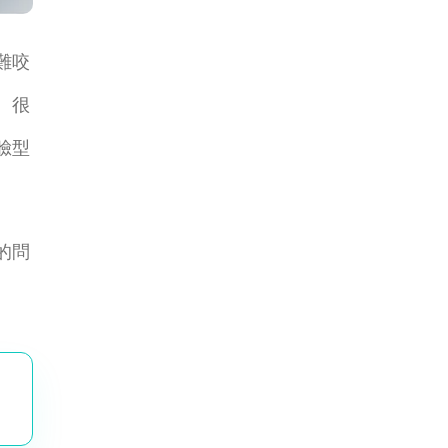
難咬
。很
臉型
的問