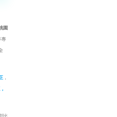
桃園
等專
全
正
，
正，
型比