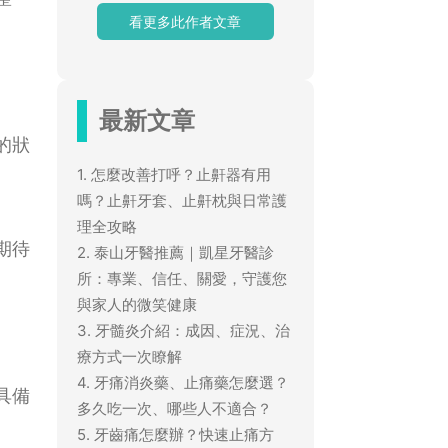
看更多此作者文章
最新文章
的狀
1. 怎麼改善打呼？止鼾器有用
嗎？止鼾牙套、止鼾枕與日常護
理全攻略
期待
2. 泰山牙醫推薦｜凱星牙醫診
所：專業、信任、關愛，守護您
與家人的微笑健康
3. 牙髓炎介紹：成因、症況、治
療方式一次瞭解
4. 牙痛消炎藥、止痛藥怎麼選？
具備
多久吃一次、哪些人不適合？
5. 牙齒痛怎麼辦？快速止痛方