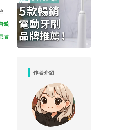
整
自鎖
患者
作者介紹