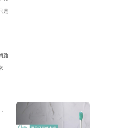
只是
貞路
來
口
室，