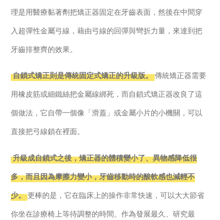
理是用醫療黏著劑把矯正器固定在牙齒表面，然後在中間穿
入超彈性金屬弓線，藉由弓線的回彈與彎折力量，來達到把
牙齒排整齊的效果。
自鎖式矯正則是傳統固定式矯正的升級版。
傳統矯正器需要
用橡皮筋或細鐵絲把金屬線綁死，而自鎖式矯正器改良了這
個做法，它自帶一個像「滑蓋」或金屬小片的小機關，可以
直接把弓線鎖在裡面。
升級成自鎖式之後，矯正器的體積變小了、異物感降低很
多，而且因為摩擦力變小，牙齒移動時的酸軟感也減輕不
少。
更棒的是，它在臨床上的操作非常快速，可以大大節省
你坐在診療椅上等待調整的時間。作為發展最久、研究最