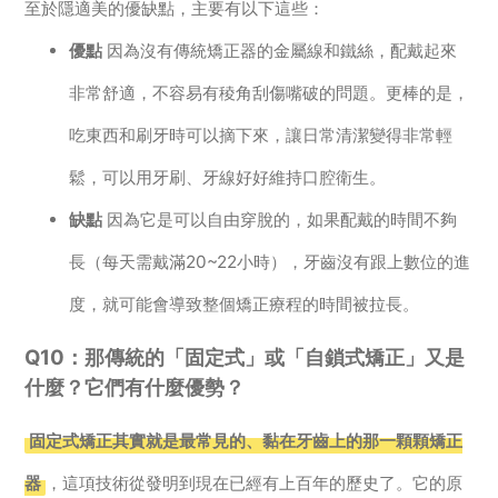
至於隱適美的優缺點，主要有以下這些：
優點
因為沒有傳統矯正器的金屬線和鐵絲，配戴起來
非常舒適，不容易有稜角刮傷嘴破的問題。更棒的是，
吃東西和刷牙時可以摘下來，讓日常清潔變得非常輕
鬆，可以用牙刷、牙線好好維持口腔衛生。
缺點
因為它是可以自由穿脫的，如果配戴的時間不夠
長（每天需戴滿20~22小時），牙齒沒有跟上數位的進
度，就可能會導致整個矯正療程的時間被拉長。
Q10：那傳統的「固定式」或「自鎖式矯正」又是
什麼？它們有什麼優勢？
固定式矯正其實就是最常見的、黏在牙齒上的那一顆顆矯正
器
，這項技術從發明到現在已經有上百年的歷史了。它的原