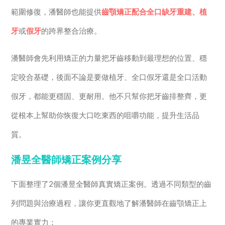
範圍修復，潘醫師也能提供
齒顎矯正配合全口缺牙重建、植
牙
或
假牙
的跨界整合治療。
潘醫師會先利用矯正的力量把牙齒移動到最理想的位置、穩
定咬合基礎，後面不論是要做植牙、全口假牙還是全口活動
假牙，都能更穩固、更耐用。他不只幫你把牙齒排整齊，更
從根本上幫助你恢復大口吃東西的咀嚼功能，提升生活品
質。
潘昱全醫師矯正案例分享
下面整理了2個潘昱全醫師真實矯正案例。透過不同類型的齒
列問題與治療過程，讓你更直觀地了解潘醫師在齒顎矯正上
的專業實力：