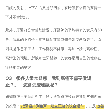
口鏡的反射，上下左右又是顛倒的，有時候腦袋真的要轉一
下才不會說錯。
此外，牙醫師公會曾統計過，牙醫師的平均壽命其實只有58
歲。這真的不誇張～常常聽到前輩或學長姐突然就走了。原
因就是作息不正常、工作姿勢不健康，再加上診間高粉塵、
高污染的環境。所以每位牙醫師，其實都是用自己的健康在
守護患者的笑容！
Q3：很多人常常疑惑「我到底需不需要做矯
正？」，您會怎麼建議呢？
齒顎矯正主要是針對下半臉，透過矯正裝置來達到三個面向
的改變：
把牙齒排列整齊、建立正確的咬合運作
，以及
改善