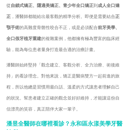
從
自鎖式矯正、隱適美矯正、青少年全口矯正
到
成人全口矯
正
，潘醫師都能給出最客觀的精準分析。即便是需要結合
正
顎手術
的高難度骨骼性咬合不正，或是必須配合
前牙美學、
全口假牙植牙重建
的複雜案例，他都擁有極為豐富的臨床經
驗，能為每位患者量身打造最合適的治療計畫。
潘醫師始終堅持「觀念建立、客觀分析、全力治療、術後維
持」的看診理念。對他來說，矯正是醫病雙方一起前進的旅
程，所以他總是習慣用最白話、溫柔的方式讓患者理解自己
的狀況。幫患者建立正確的觀念並好好維持，才能讓這份自
信漂亮的笑容，真正陪伴大家一輩子。
潘昱全醫師在哪裡看診？永和區永漾美學牙醫