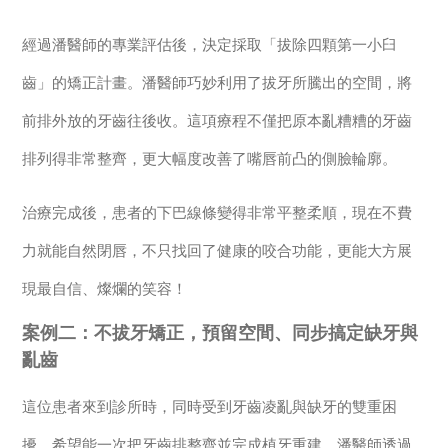
經過潘醫師的專業評估後，決定採取「拔除四顆第一小臼
齒」的矯正計畫。潘醫師巧妙利用了拔牙所騰出的空間，將
前排外放的牙齒往後收。這項療程不僅把原本亂糟糟的牙齒
排列得非常整齊，更大幅度改善了嘴唇前凸的側臉輪廓。
治療完成後，患者的下巴線條變得非常平整柔順，現在不費
力就能自然閉唇，不只找回了健康的咬合功能，更能大方展
現最自信、燦爛的笑容！
案例二：不拔牙矯正，預留空間、同步搞定缺牙與
亂齒
這位患者來到診所時，同時受到牙齒凌亂與缺牙的雙重困
擾，希望能一次把牙齒排整齊並完成植牙重建。潘醫師透過