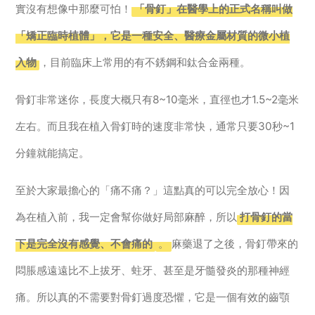
實沒有想像中那麼可怕！
「骨釘」在醫學上的正式名稱叫做
「矯正臨時植體」，它是一種安全、醫療金屬材質的微小植
入物
，目前臨床上常用的有不銹鋼和鈦合金兩種。
骨釘非常迷你，長度大概只有8~10毫米，直徑也才1.5~2毫米
左右。而且我在植入骨釘時的速度非常快，通常只要30秒~1
分鐘就能搞定。
至於大家最擔心的「痛不痛？」這點真的可以完全放心！因
為在植入前，我一定會幫你做好局部麻醉，所以
打骨釘的當
下是完全沒有感覺、不會痛的
。
麻藥退了之後，骨釘帶來的
悶脹感遠遠比不上拔牙、蛀牙、甚至是牙髓發炎的那種神經
痛。所以真的不需要對骨釘過度恐懼，它是一個有效的齒顎