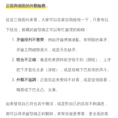
正面與側面的外觀輪廓
。
從這三個面向來看，大家可以在家自我檢視一下，只要有以
下狀況，都屬於齒顎矯正可以幫忙處理的範疇：
牙齒排列不整齊
：例如牙齒擠擁凌亂、有明顯的暴牙、
牙齒之間縫隙過大，或是天生缺牙。
咬合不正確
：像是吃東西時前牙咬不到（開咬）、上牙
把下牙蓋住太多（深咬），或是俗稱下巴前突的戽斗。
外觀不協調
：正面笑起來覺得不好看，或是從側面看，
嘴唇或下巴太凸、太暴。
如果發現自己符合其中幾項，或是對自己的笑容不夠滿意，
都可以尋求齒顎矯正科醫師，來幫你做更專業、更全面的客