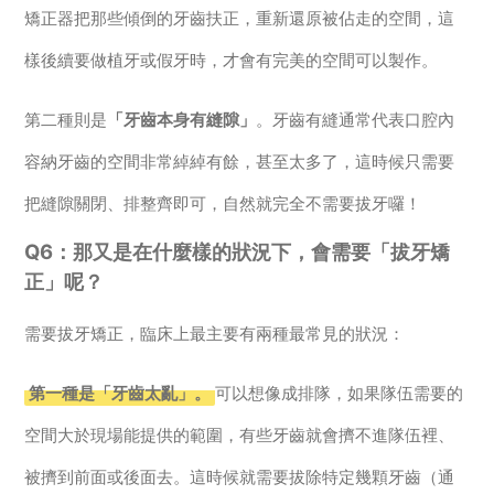
矯正器把那些傾倒的牙齒扶正，重新還原被佔走的空間，這
樣後續要做植牙或假牙時，才會有完美的空間可以製作。
第二種則是
「牙齒本身有縫隙」
。牙齒有縫通常代表口腔內
容納牙齒的空間非常綽綽有餘，甚至太多了，這時候只需要
把縫隙關閉、排整齊即可，自然就完全不需要拔牙囉！
Q6：那又是在什麼樣的狀況下，會需要「拔牙矯
正」呢？
需要拔牙矯正，臨床上最主要有兩種最常見的狀況：
第一種是「牙齒太亂」。
可以想像成排隊，如果隊伍需要的
空間大於現場能提供的範圍，有些牙齒就會擠不進隊伍裡、
被擠到前面或後面去。這時候就需要拔除特定幾顆牙齒（通