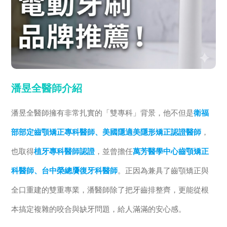
潘昱全醫師介紹
潘昱全醫師擁有非常扎實的「雙專科」背景，他不但是
衛福
部部定齒顎矯正專科醫師、美國隱適美隱形矯正認證醫師
，
也取得
植牙專科醫師認證
，並曾擔任
萬芳醫學中心齒顎矯正
科醫師、台中榮總贗復牙科醫師
。正因為兼具了齒顎矯正與
全口重建的雙重專業，潘醫師除了把牙齒排整齊，更能從根
本搞定複雜的咬合與缺牙問題，給人滿滿的安心感。