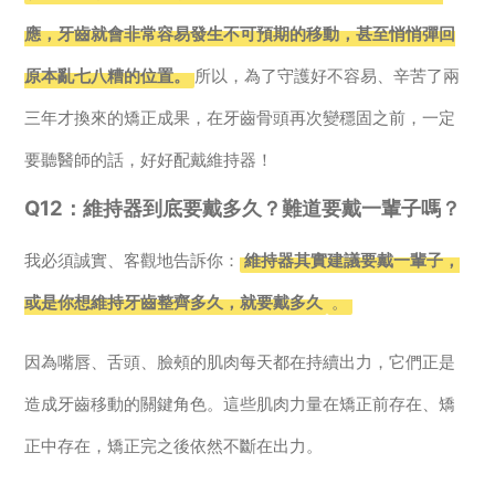
應，牙齒就會非常容易發生不可預期的移動，甚至悄悄彈回
原本亂七八糟的位置。
所以，為了守護好不容易、辛苦了兩
三年才換來的矯正成果，在牙齒骨頭再次變穩固之前，一定
要聽醫師的話，好好配戴維持器！
Q12：維持器到底要戴多久？難道要戴一輩子嗎？
我必須誠實、客觀地告訴你：
維持器其實建議要戴一輩子，
或是你想維持牙齒整齊多久，就要戴多久
。
因為嘴唇、舌頭、臉頰的肌肉每天都在持續出力，它們正是
造成牙齒移動的關鍵角色。這些肌肉力量在矯正前存在、矯
正中存在，矯正完之後依然不斷在出力。