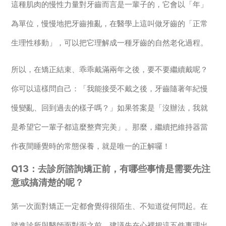
這種肌肉的慢性力量對牙齒而言是一輩子的，它會以「年」
為單位，慢慢地把牙齒推亂，在醫學上這叫做牙齒的「正常
生理性移動」，可以把它理解成一種牙齒的自然老化過程。
所以，在矯正結束、乖乖戴滿兩年之後，要不要繼續戴呢？
你可以這樣問自己：「我能接受不戴之後，牙齒隨著年紀慢
慢變亂、回到過去的樣子嗎？」如果答案是「沒辦法，我就
是希望它一輩子都這麼整齊完美」。那麼，繼續把維持器當
作夜間睡覺時的常態保養，就是唯一的正解囉！
Q13：去診所諮詢矯正前，有哪些事情是需要先注
意或搞清楚的呢？
第一次面對矯正一定都會覺得很陌生、不知道從何問起。在
踏進診所與醫師面對面之前，建議先在心裡把這五件事理出