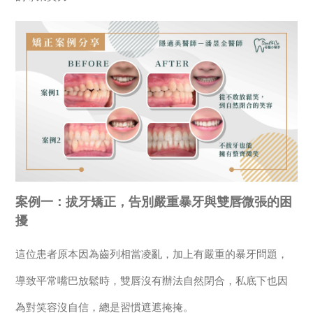
案例一：拔牙矯正，告別嚴重暴牙與雙唇微張的困
擾
這位患者原本因為齒列相當凌亂，加上有嚴重的暴牙問題，
導致平常嘴巴放鬆時，雙唇沒有辦法自然閉合，私底下也因
為對笑容沒自信，總是習慣遮遮掩掩。