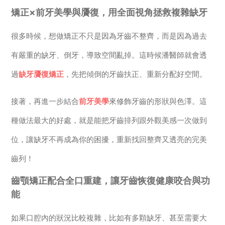
矯正×前牙美學與贗復，用全面視角拯救複雜缺牙
很多時候，想做矯正不只是因為牙齒不整齊，而是因為過去
有嚴重的缺牙、倒牙，導致空間亂掉。這時候潘醫師就會透
過
缺牙贗復矯正
，先把傾倒的牙齒扶正、重新分配好空間。
接著，再進一步結合
前牙美學
來修飾牙齒的形狀與色澤。這
種做法最大的好處，就是能把牙齒排列跟外觀美感一次做到
位，讓缺牙不再成為你的困擾，重新找回整齊又透亮的完美
齒列！
齒顎矯正配合全口重建，讓牙齒恢復健康咬合與功
能
如果口腔內的狀況比較複雜，比如有多顆缺牙、甚至需要大