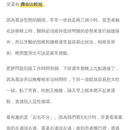
至還有
壽命比較短
。
因為看診型態的關係，常常一坐就是兩三個小時。當患者躺
在診療椅上時，醫師必須維持低頭彎腰的姿勢來進行細微操
作，所以牙醫的頸椎和腰椎通常最容易出狀況，頸椎長骨
刺、椎間盤突出可說是家常便飯。
肥胖問題則跟工作時間有關。下班通常都晚上九點過後了，
因為看診所以晚餐根本沒時間吃，下班一放鬆就容易想大吃
一頓。點了宵夜、吃飽又晚睡，隔天早上根本爬不起來運
動，直接陷入惡性循環。
最有趣的是「左右不分」。因為我們看X光片時，常要看著畫
面的左邊說右邊、看著右邊說左邊；進到患者嘴巴裡，透過