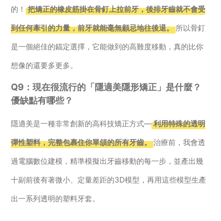
的！
把矯正的橡皮筋掛在骨釘上拉前牙，後排牙齒就不會受
到任何牽引的力量，前牙就能毫無顧忌地往後退。
所以骨釘
是一個絕佳的錨定選擇，它能做到的高難度移動，真的比你
想像的還要多更多。
Q9：現在很流行的「隱適美隱形矯正」是什麼？
優缺點有哪些？
隱適美是一種非常創新的高科技矯正方式—
利用特殊的透明
彈性塑料，完整包裹住你單頜的所有牙齒。
治療前，我會透
過電腦數位建模，精準模擬出牙齒移動的每一步，並產出幾
十副前後有著微小、定量差距的3D模型，再用這些模型生產
出一系列透明的塑料牙套。