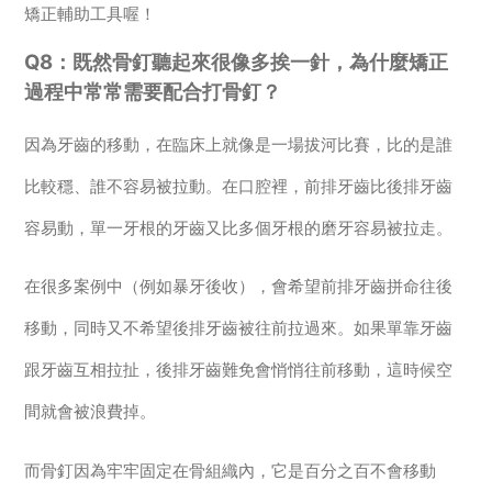
矯正輔助工具喔！
Q8：既然骨釘聽起來很像多挨一針，為什麼矯正
過程中常常需要配合打骨釘？
因為牙齒的移動，在臨床上就像是一場拔河比賽，比的是誰
比較穩、誰不容易被拉動。在口腔裡，前排牙齒比後排牙齒
容易動，單一牙根的牙齒又比多個牙根的磨牙容易被拉走。
在很多案例中（例如暴牙後收），會希望前排牙齒拼命往後
移動，同時又不希望後排牙齒被往前拉過來。如果單靠牙齒
跟牙齒互相拉扯，後排牙齒難免會悄悄往前移動，這時候空
間就會被浪費掉。
而骨釘因為牢牢固定在骨組織內，它是百分之百不會移動