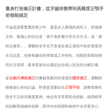
量身打造矯正計畫，從牙齒排整齊到高難度正顎手
術都能搞定
不論是課業繁重的青少年、還是步入職場的成年人，想做矯
正時，最擔心的往往是「會不會影響日常社交生活」或「療
程太痛苦」。潘醫師非常在乎患者在矯正過程中的舒適度與
生活品質，他會根據你的學業或工作特性、現階段骨骼狀態
與生活習慣，量身客製化出最貼近你個人狀況的治療計畫。
從
自鎖式傳統矯正
到兼顧美觀與舒適度的
隱形矯正
，潘醫師
都會細心和你討論。即便是需要結合
正顎手術
、調整骨骼性
咬合不正的高難度案例，他也有非常豐富的經驗，能用精準
的診斷與細緻的規劃，陪伴你在蛻變的旅程中走得更安心。