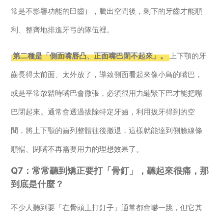
常是不影響功能的臼齒），騰出空間後，剩下的牙齒才能順
利、整齊地排進牙弓的隊伍裡。
第二種是「側面嘴唇凸、正面嘴巴閉不起來」。
上下顎的牙
齒長得太前面、太外放了，導致側面看起來像小鳥的嘴巴，
或是平常放鬆時嘴巴會微張，必須很用力繃緊下巴才能把嘴
巴閉起來。通常會透過拔除特定牙齒，利用拔牙得到的空
間，將上下顎的齒列整體往後撤退，這樣就能達到側臉線條
順暢、閉嘴不再需要用力的理想效果了。
Q7：常常聽到矯正要打「骨釘」，聽起來很痛，那
到底是什麼？
不少人聽到要「在骨頭上打釘子」通常都會嚇一跳，但它其