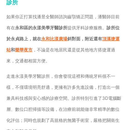
診所
如果你正打算找潘昱全醫師諮詢齒顎矯正問題，潘醫師目前
有在
永和區的永漾美學牙醫診所
提供牙科診療服務。
診所位
於永貞路上，就在
永和比漾廣場
斜對面，附近還有
頂溪捷運
站
和
樂華夜市
，不論是在地居民還是從其他地方搭捷運過
來，交通都相當方便。
走進永漾美學牙醫診所，你會發現這裡和傳統牙科很不一
樣，不僅環境明亮舒適，更擁有許多先進設備，打造出一個
兼具科技感與安心感的診療空間。診所特別引進了3D電腦斷
層、數位口腔掃描等設備，在治療前就能做非常精準的數位
化評估；同時也規劃了高規格的無菌手術室，嚴格把關衛生