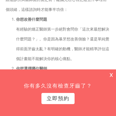
個頭緒，這樣諮詢時才能事半功倍：
你想改善什麼問題
有經驗的矯正醫師第一步絕對會問你「這次來最想解決
什麼問題？」。你是因為暴牙想改善側臉？還是單純覺
得前面牙齒太亂？有明確的動機，醫師才能精準評估這
個計畫能不能解決你的核心痛點。
你想選擇哪位醫師
X
選擇醫師如果沒有親友完成治療後的推薦口碑，最簡單
你有多久沒有檢查牙齒了？
且有保障的方法，就是直接指名衛福部部定齒顎矯正專
立即預約
科醫師，這是資歷與品質的雙重保證。諮詢時，也可以
請醫師分享相似的案例照片，看看是不是你喜歡的效