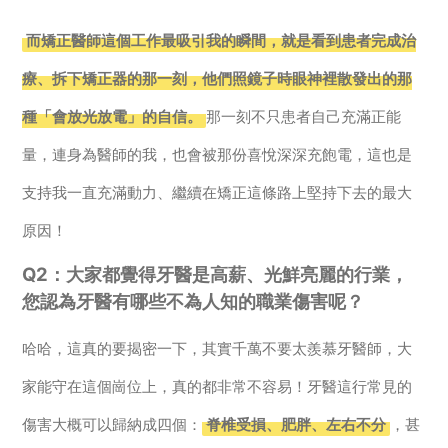
而矯正醫師這個工作最吸引我的瞬間，就是看到患者完成治
療、拆下矯正器的那一刻，他們照鏡子時眼神裡散發出的那
種「會放光放電」的自信。
那一刻不只患者自己充滿正能
量，連身為醫師的我，也會被那份喜悅深深充飽電，這也是
支持我一直充滿動力、繼續在矯正這條路上堅持下去的最大
原因！
Q2：大家都覺得牙醫是高薪、光鮮亮麗的行業，
您認為牙醫有哪些不為人知的職業傷害呢？
哈哈，這真的要揭密一下，其實千萬不要太羨慕牙醫師，大
家能守在這個崗位上，真的都非常不容易！牙醫這行常見的
傷害大概可以歸納成四個：
脊椎受損、肥胖、左右不分
，甚