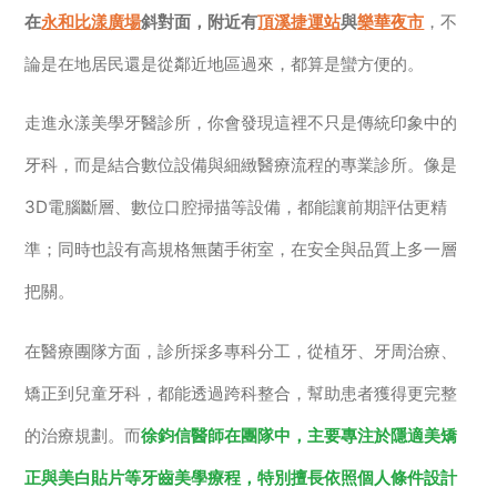
在
永和比漾廣場
斜對面，附近有
頂溪捷運站
與
樂華夜市
，不
論是在地居民還是從鄰近地區過來，都算是蠻方便的。
走進永漾美學牙醫診所，你會發現這裡不只是傳統印象中的
牙科，而是結合數位設備與細緻醫療流程的專業診所。像是
3D電腦斷層、數位口腔掃描等設備，都能讓前期評估更精
準；同時也設有高規格無菌手術室，在安全與品質上多一層
把關。
在醫療團隊方面，診所採多專科分工，從植牙、牙周治療、
矯正到兒童牙科，都能透過跨科整合，幫助患者獲得更完整
的治療規劃。而
徐鈞信醫師在團隊中，主要專注於隱適美矯
正與美白貼片等牙齒美學療程，特別擅長依照個人條件設計