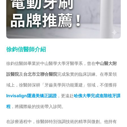
徐鈞信醫師介紹
徐鈞信醫師畢業於中山醫學大學牙醫學系，曾在
中山醫大附
設醫院
及
台北市立聯合醫院
完成紮實的臨床訓練。在專業領
域上，徐醫師深耕「牙齒美學與功能重建」領域，不僅獲得
Invisalign隱適美矯正認證
，更遠赴
哈佛大學完成進階植牙課
程
，將國際級的技術帶入診間。
在診療過程中，徐醫師特別強調技術的精準與微創。他持有