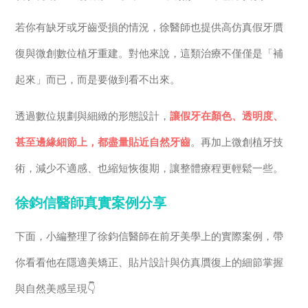
若你有缺牙或牙齒受損的情況，徐醫師也提供高仿真假牙贋
復與微創數位植牙重建。對他來說，這類治療不僅僅是「補
起來」而已，而是要做到看不出來。
透過數位規劃與細緻的形態設計，
讓假牙在顏色、透明度、
甚至邊緣細節上，都盡量貼近自然牙齒
。再加上微創植牙技
術，減少不適感、也縮短恢復期，讓整體療程更輕鬆一些。
徐鈞信醫師真實案例分享
下面，小編整理了徐鈞信醫師在前牙美學上的實際案例，帶
你看看他在隱適美矯正、貼片設計與仿真贋復上的細節掌握
與自然美感呈現👇