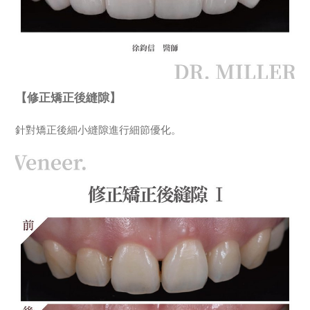
【修正矯正後縫隙】
針對矯正後細小縫隙進行細節優化。