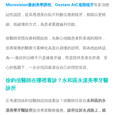
Microvision微創美學課程、Osstem AIC進階植牙
等多項標
誌性認證，從高透感美白貼片到數位微創植牙，都能以更精
細、低破壞的方式，為患者重建齒列功能。
徐醫師習慣在療程開始前，先耐心傾聽患者對美感的期待，
並將複雜的醫療方案轉化為直白易懂的說明。因為他始終認
為──最好的治療不只是修復牙齒，而是陪伴患者在舒適、安
心的氛圍下，一步步找回最適合自己的理想笑容。
徐鈞信醫師在哪裡看診？永和區永漾美學牙醫
診所
正考慮找徐鈞信醫師諮詢或看診？徐醫師目前在
永和區的永
漾美學牙醫診所
提供專業醫療服務。
診所位於永貞路上，就