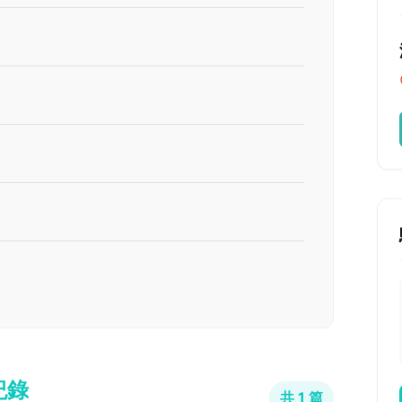
紀錄
共 1 篇