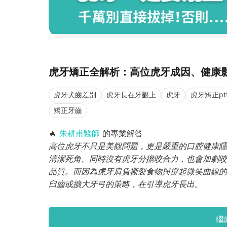
虎牙矯正全解析：高位虎牙成因、健康
虎牙犬齒差別
虎牙長在牙齦上
虎牙
虎牙矯正pt
矯正牙齒
🔥
朱耕甫醫師
的專業解答
高位虎牙不只是美觀問題，更是嚴重的口腔健康隱
清潔死角、同時沒有虎牙分擔咬合力，也會加劇咬
品質。而因為虎牙肩負撕裂食物與撐起微笑曲線的
臼齒或擴大牙弓的策略，在引導虎牙長出。
繼