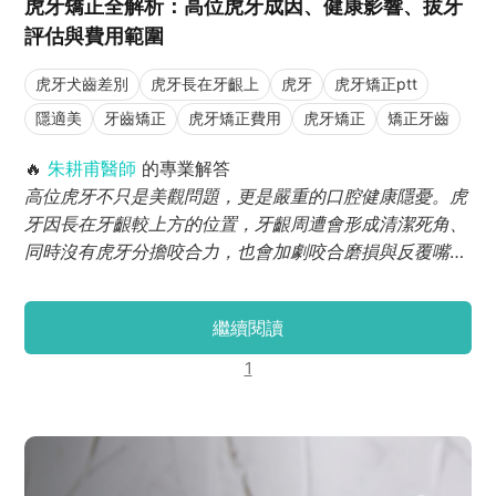
虎牙矯正全解析：高位虎牙成因、健康影響、拔牙
評估與費用範圍
虎牙犬齒差別
虎牙長在牙齦上
虎牙
虎牙矯正ptt
隱適美
牙齒矯正
虎牙矯正費用
虎牙矯正
矯正牙齒
🔥
朱耕甫醫師
的專業解答
高位虎牙不只是美觀問題，更是嚴重的口腔健康隱憂。虎
牙因長在牙齦較上方的位置，牙齦周遭會形成清潔死角、
同時沒有虎牙分擔咬合力，也會加劇咬合磨損與反覆嘴
破，透過虎牙矯正能夠大幅改善生活品質。而因為虎牙肩
負撕裂食物與撐起微笑曲線的重要功能，所以臨床上基本
繼續閱讀
上不拔虎牙，而是改拔小臼齒或擴大牙弓的策略，在引導
虎牙長出。
1