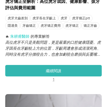
虎牙矯正全解析：高位虎牙成因、健康影響、拔牙
評估與費用範圍
虎牙犬齒差別
虎牙長在牙齦上
虎牙
虎牙矯正ptt
隱適美
牙齒矯正
虎牙矯正費用
虎牙矯正
矯正牙齒
🔥
朱耕甫醫師
的專業解答
高位虎牙不只是美觀問題，更是嚴重的口腔健康隱憂。虎
牙因長在牙齦較上方的位置，牙齦周遭會形成清潔死角、
同時沒有虎牙分擔咬合力，也會加劇咬合磨損與反覆嘴
破，透過虎牙矯正能夠大幅改善生活品質。而因為虎牙肩
負撕裂食物與撐起微笑曲線的重要功能，所以臨床上基本
繼續閱讀
上不拔虎牙，而是改拔小臼齒或擴大牙弓的策略，在引導
虎牙長出。
1