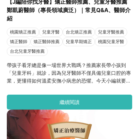
【J編陪你找牙醫】矯正醫師推薦、兒童牙醫推薦
鄭凱蔚醫師（專長領域廣泛）｜常見Q&A、醫師介
紹
桃園矯正推薦
兒童牙醫
台北矯正推薦
兒童牙醫推薦
矯正醫師
矯正醫師推薦
兒童早期矯正
桃園兒童牙醫
台北兒童牙醫推薦
帶孩子看牙總是像一場世界大戰嗎？推薦家長帶小孩到
「兒童牙科」就診，因為兒牙醫師不僅具備兒童口腔的專
業，更懂得如何溫柔安撫小病患的恐懼。今天小編就要推
薦兼具兒童牙醫與齒列矯正專長的—鄭凱蔚醫師！除了分
享豐富的臨床經歷，鄭醫師也將親自為大家解答：小朋友
繼續閱讀
何時該介入矯正？乳牙什麼狀況需要裝牙套？快跟著小編
一起看下去，幫寶貝克服看牙恐懼吧！