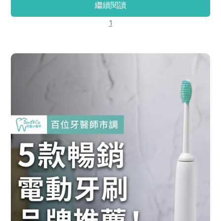
繼續閱讀
以及「年度熱搜醫師」，快接著看下去，一起找到合適的
牙醫師吧！
1