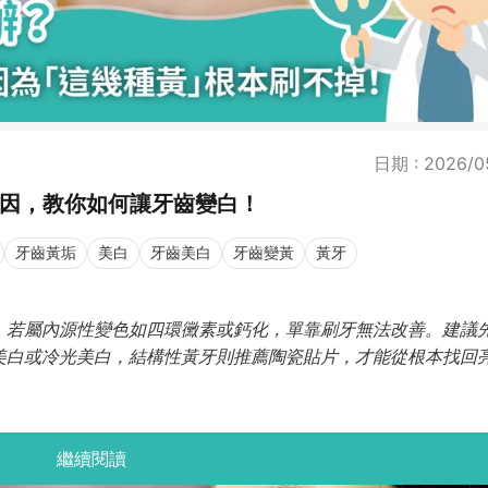
日期 : 2026/0
原因，教你如何讓牙齒變白！
牙齒黃垢
美白
牙齒美白
牙齒變黃
黃牙
，若屬內源性變色如四環黴素或鈣化，單靠刷牙無法改善。建議
美白或冷光美白，結構性黃牙則推薦陶瓷貼片，才能從根本找回
繼續閱讀