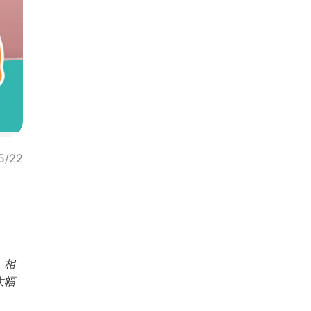
5/22
。相
大幅