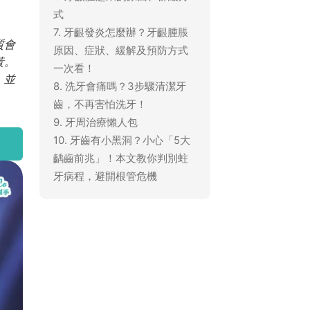
式
7. 牙齦發炎怎麼辦？牙齦腫脹
質會
原因、症狀、緩解及預防方式
黃。
一次看！
，並
8. 洗牙會痛嗎？3步驟清潔牙
齒，不再害怕洗牙！
9. 牙周治療懶人包
10. 牙齒有小黑洞？小心「5大
齲齒前兆」！本文教你判別蛀
牙病程，避開根管危機