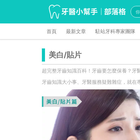
首頁
最新文章
駐站牙科專家團隊
美白/貼片
超完整牙齒知識百科！牙齒要怎麼保養？牙
牙齒知識大小事、牙醫服務疑難雜症，就在