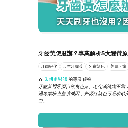
牙齒黃怎麼辦？專業解析5大變黃
牙齒鈣化
天生牙齒黃
牙齒染色
美白牙齒
🔥
朱耕甫醫師
的專業解答
牙齒黃通常源自飲食色素、老化或清潔不當
過專業檢查釐清成因，外源性染色可選噴砂
白。