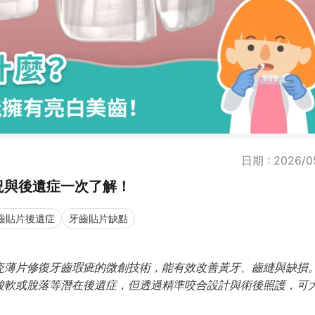
日期 : 2026/0
況與後遺症一次了解！
齒貼片後遺症
牙齒貼片缺點
瓷薄片修復牙齒瑕疵的微創技術，能有效改善黃牙、齒縫與缺損
酸軟或脫落等潛在後遺症，但透過精準咬合設計與術後照護，可