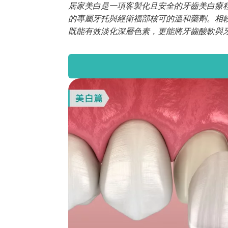
居家美白是一項客製化且安全的牙齒美白療
的專屬牙托與經衛福部核可的溫和藥劑。相
既能有效淡化深層色素，更能將牙齒酸軟與