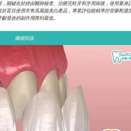
程，關鍵在於經由醫師檢查、治療完蛀牙和牙周病後，使用量身
較於盲目使用市售高風險美白產品，專業評估能精準控管藥劑濃
牙齦發炎的副作用降到最低。
繼續閱讀