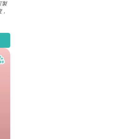
訂製
度，