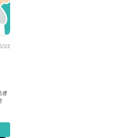
5/22
先透
亮