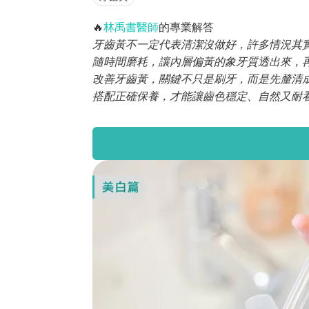
🔥
林禹書醫師
的專業解答
牙齒黃不一定代表清潔沒做好，許多情況其
隨時間磨耗，讓內層偏黃的象牙質透出來，
改善牙齒黃，關鍵不只是刷牙，而是先釐清
搭配正確保養，才能讓齒色穩定、自然又耐