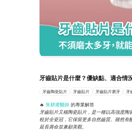
牙齒貼片是什麼？優缺點、適合情
牙齒陶瓷貼片
牙齒貼片
牙齒貼片磨牙
牙
🔥
朱耕甫醫師
的專業解答
牙齒貼片又稱陶瓷貼片，是一種以高強度陶
較於全瓷冠，它保留更多自然齒質。雖然有
延長壽命並兼顧美觀。