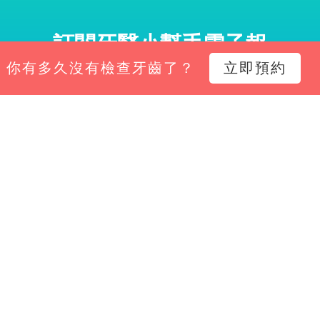
訂閱牙醫小幫手電子報
你有多久沒有檢查牙齒了？
立即預約
小幫手電子報，掌握診所經營新知、平台功能更新與專
Email*
立即訂閱