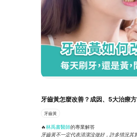
牙齒黃怎麼改善？成因、5大治療
牙齒黃
🔥
林禹書醫師
的專業解答
牙齒黃不一定代表清潔沒做好，許多情況其