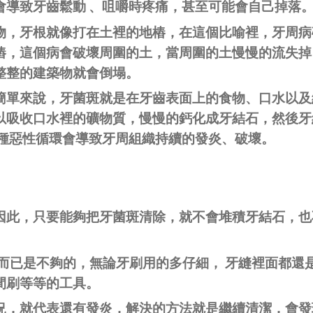
會導致牙齒鬆動 、咀嚼時疼痛，甚至可能會自己掉落
物，牙根就像打在土裡的地樁，在這個比喻裡，牙周病
樁，這個病會破壞周圍的土，當周圍的土慢慢的流失掉
整整的建築物就會倒塌。
簡單來說，牙菌斑就是在牙齒表面上的食物、口水以及
以吸收口水裡的礦物質，慢慢的鈣化成牙結石，然後牙
這種惡性循環會導致牙周組織持續的發炎、破壞。
因此，只要能夠把牙菌斑清除，就不會堆積牙結石，也
刷而已是不夠的，無論牙刷用的多仔細， 牙縫裡面都還
間刷等等的工具。
況，就代表還有發炎，解決的方法就是繼續清潔，會發