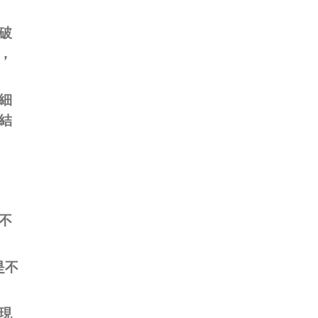
。
破
，
細
結
不
是不
現