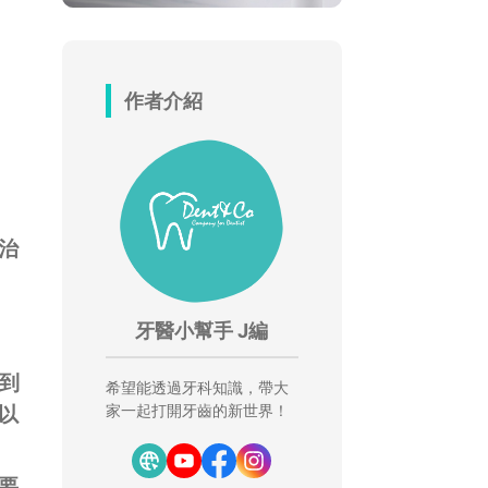
作者介紹
治
牙醫小幫手 J編
慮到
希望能透過牙科知識，帶大
家一起打開牙齒的新世界！
以
要