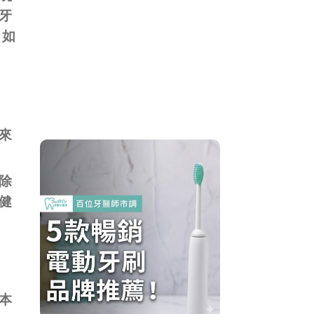
牙
，如
來
除
健
本