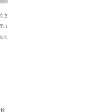
後也
擇自
跟大
容
有接