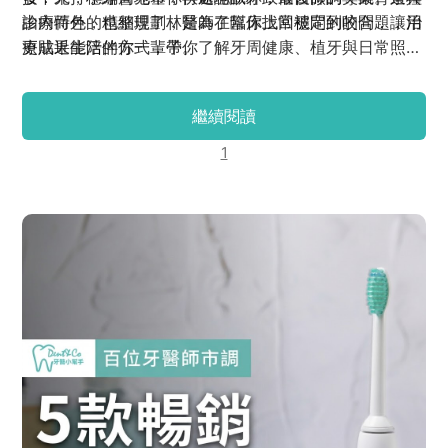
由內而外的精細規劃，是為了幫你找回穩定的咬合，讓治
診療特色，也整理了林醫師在臨床上常被問到的問題，用
療成果能陪伴你一輩子。
更貼近生活的方式，帶你了解牙周健康、植牙與日常照護
之間的重要關係，讓你在面對治療時能更安心、有方向。
繼續閱讀
1