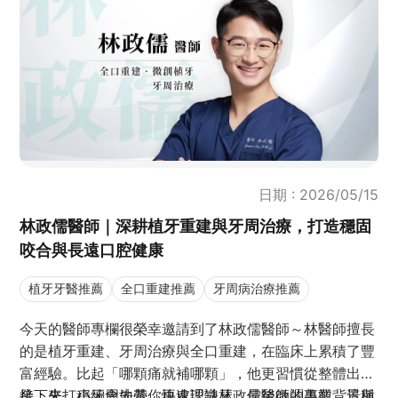
日期 : 2026/05/15
林政儒醫師｜深耕植牙重建與牙周治療，打造穩固
咬合與長遠口腔健康
植牙牙醫推薦
全口重建推薦
牙周病治療推薦
今天的醫師專欄很榮幸邀請到了林政儒醫師～林醫師擅長
的是植牙重建、牙周治療與全口重建，在臨床上累積了豐
富經驗。比起「哪顆痛就補哪顆」，他更習慣從整體出
發：先打穩牙周地基，再處理缺牙，最後微調美觀。這種
接下來，小編會先帶你快速認識林政儒醫師的專業背景與