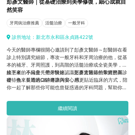
彭彥文醫師｜從基礎治療到美學修復，細心成就自
然笑容
牙周病治療推薦
活髓治療
一般牙科
診所地址：新北市永和區永貞路422號
今天的醫師專欄很開心邀請到了彭彥文醫師～彭醫師在看
診上特別講究細節，專攻一般牙科和牙周治療的他，從基
本的補牙、牙周照護，到高階的活髓治療或全瓷美學，想
給患者的不只是「把牙醫好」，更要透過這些紮實的基
接下來，小編會先帶你快速認識彭彥文醫師的學經歷與診
礎，換來長期的口腔健康與安心感。
療特色，並透過Q&A專訪內容，用更貼近臨床的方式，陪
你一起了解那些你可能也曾疑惑過的牙科問題，幫助你在
面對治療時，多一分理解，也多一分安心。
繼續閱讀