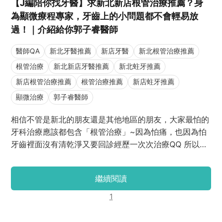
【J編陪你找牙醫】求新北新店根管治療推薦？身
為顯微療程專家，牙齒上的小問題都不會輕易放
過！｜介紹給你郭子睿醫師
醫師QA
新北牙醫推薦
新店牙醫
新北根管治療推薦
根管治療
新北新店牙醫推薦
新北蛀牙推薦
新店根管治療推薦
根管治療推薦
新店蛀牙推薦
顯微治療
郭子睿醫師
相信不管是新北的朋友還是其他地區的朋友，大家最怕的
牙科治療應該都包含「根管治療」~因為怕痛，也因為怕
牙齒裡面沒有清乾淨又要回診經歷一次次治療QQ 所以顯
微療程就很重要啦！那有沒有新北新店顯微根管治療推薦
醫師呢？郭子睿醫師推給你！J編已幫大家整理郭醫師在
繼續閱讀
根管治療QA、新北民眾推薦評價和新北牙醫推薦 ptt
dcard等資訊了，大家只要看這篇就可以了解郭醫師是否
1
是自己正在尋找的心儀醫師哦！一起來看看吧~