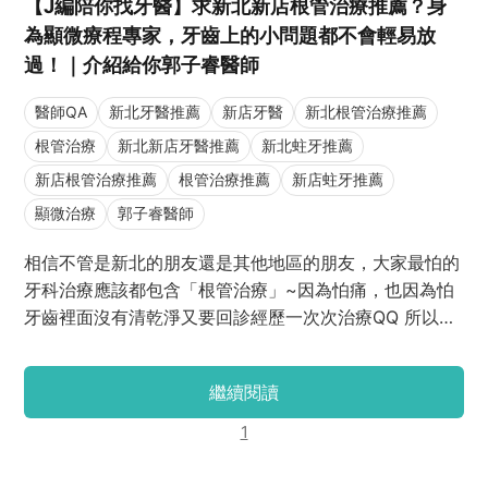
【J編陪你找牙醫】求新北新店根管治療推薦？身
為顯微療程專家，牙齒上的小問題都不會輕易放
過！｜介紹給你郭子睿醫師
醫師QA
新北牙醫推薦
新店牙醫
新北根管治療推薦
根管治療
新北新店牙醫推薦
新北蛀牙推薦
新店根管治療推薦
根管治療推薦
新店蛀牙推薦
顯微治療
郭子睿醫師
相信不管是新北的朋友還是其他地區的朋友，大家最怕的
牙科治療應該都包含「根管治療」~因為怕痛，也因為怕
牙齒裡面沒有清乾淨又要回診經歷一次次治療QQ 所以顯
微療程就很重要啦！那有沒有新北新店顯微根管治療推薦
醫師呢？郭子睿醫師推給你！J編已幫大家整理郭醫師在
繼續閱讀
根管治療QA、新北民眾推薦評價和新北牙醫推薦 ptt
dcard等資訊了，大家只要看這篇就可以了解郭醫師是否
1
是自己正在尋找的心儀醫師哦！一起來看看吧~