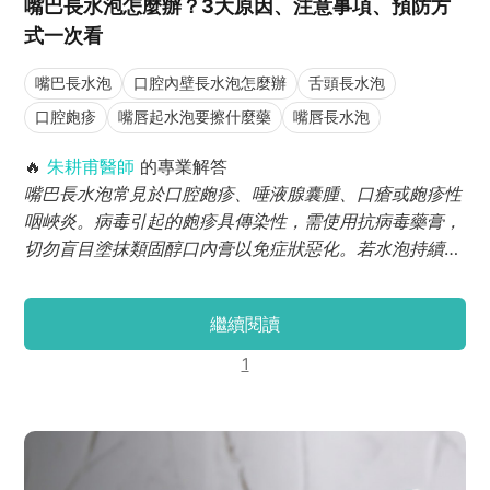
嘴巴長水泡怎麼辦？3大原因、注意事項、預防方
式一次看
嘴巴長水泡
口腔內壁長水泡怎麼辦
舌頭長水泡
口腔皰疹
嘴唇起水泡要擦什麼藥
嘴唇長水泡
🔥
朱耕甫醫師
的專業解答
嘴巴長水泡常見於口腔皰疹、唾液腺囊腫、口瘡或皰疹性
咽峽炎。病毒引起的皰疹具傳染性，需使用抗病毒藥膏，
切勿盲目塗抹類固醇口內膏以免症狀惡化。若水泡持續超
過2週未癒合，應立即尋求專業牙醫師進行黏膜檢查。
繼續閱讀
1