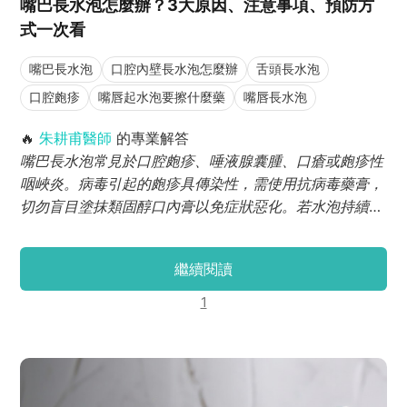
嘴巴長水泡怎麼辦？3大原因、注意事項、預防方
式一次看
嘴巴長水泡
口腔內壁長水泡怎麼辦
舌頭長水泡
口腔皰疹
嘴唇起水泡要擦什麼藥
嘴唇長水泡
🔥
朱耕甫醫師
的專業解答
嘴巴長水泡常見於口腔皰疹、唾液腺囊腫、口瘡或皰疹性
咽峽炎。病毒引起的皰疹具傳染性，需使用抗病毒藥膏，
切勿盲目塗抹類固醇口內膏以免症狀惡化。若水泡持續超
過2週未癒合，應立即尋求專業牙醫師進行黏膜檢查。
繼續閱讀
1