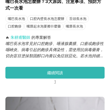
嘴巴長水泡怎麼辦？3大原因、注意事項、預防方
式一次看
嘴巴長水泡
口腔內壁長水泡怎麼辦
舌頭長水泡
口腔皰疹
嘴唇起水泡要擦什麼藥
嘴唇長水泡
🔥
朱耕甫醫師
的專業解答
嘴巴長水泡常見於口腔皰疹、唾液腺囊腫、口瘡或皰疹性
咽峽炎。病毒引起的皰疹具傳染性，需使用抗病毒藥膏，
切勿盲目塗抹類固醇口內膏以免症狀惡化。若水泡持續超
過2週未癒合，應立即尋求專業牙醫師進行黏膜檢查。
繼續閱讀
1