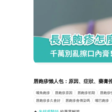
唇皰疹懶人包：原因、症狀、藥膏
嘴角皰疹
唇皰疹原因
唇皰疹初期
唇皰疹
唇皰疹多久會好
唇皰疹會傳染嗎
嘴巴皰疹
🔥
朱耕甫醫師
的專業解答