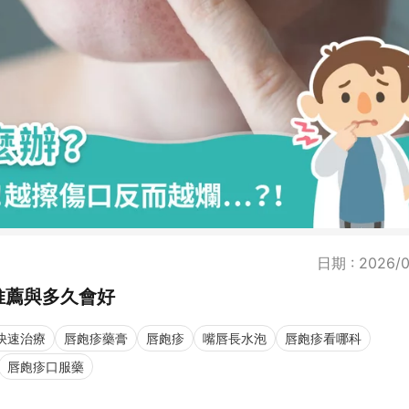
日期 : 2026/0
推薦與多久會好
快速治療
唇皰疹藥膏
唇皰疹
嘴唇長水泡
唇皰疹看哪科
唇皰疹口服藥