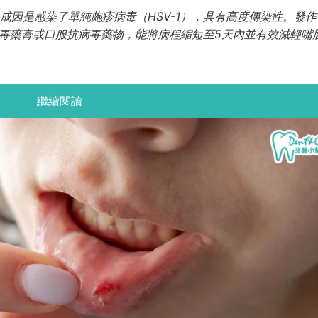
心成因是感染了單純皰疹病毒（HSV-1），具有高度傳染性。發
病毒藥膏或口服抗病毒藥物，能將病程縮短至5天內並有效減輕嘴
繼續閱讀