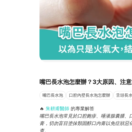
嘴巴長水泡怎麼辦？3大原因、注
嘴巴長水泡
口腔內壁長水泡怎麼辦
舌頭長
🔥
朱耕甫醫師
的專業解答
嘴巴長水泡常見於口腔皰疹、唾液腺囊腫、
膏，切勿盲目塗抹類固醇口內膏以免症狀惡
查。