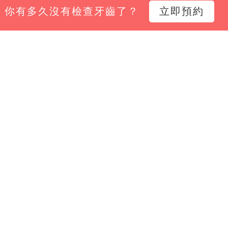
你有多久沒有檢查牙齒了？
立即預約
小幫手電子報，掌握診所經營新知、平台功能更新與專
Email*
立即訂閱
限公司
正區黎明里南陽街24號3樓