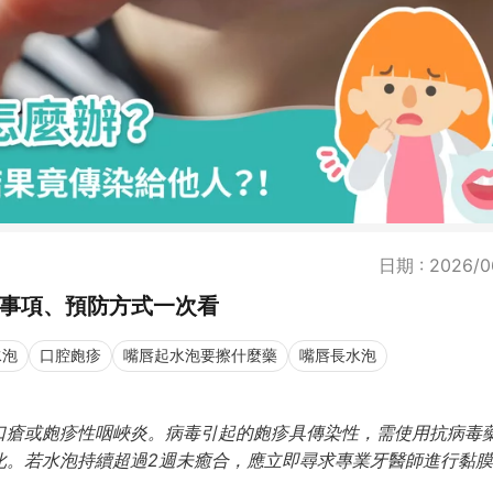
日期 : 2026/0
意事項、預防方式一次看
水泡
口腔皰疹
嘴唇起水泡要擦什麼藥
嘴唇長水泡
口瘡或皰疹性咽峽炎。病毒引起的皰疹具傳染性，需使用抗病毒
化。若水泡持續超過2週未癒合，應立即尋求專業牙醫師進行黏