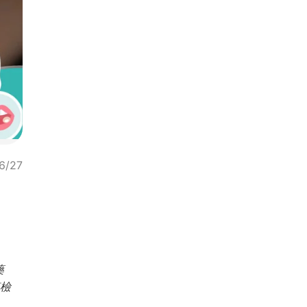
6/27
藥
膜檢