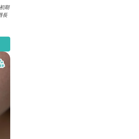
作初期
唇長