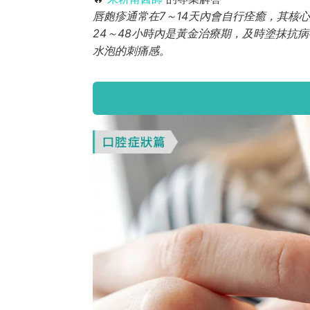
唇皰疹通常在7～14天內會自行痊癒，其核
24～48小時內是黃金治療期，及時塗抹抗
水泡的刺痛感。