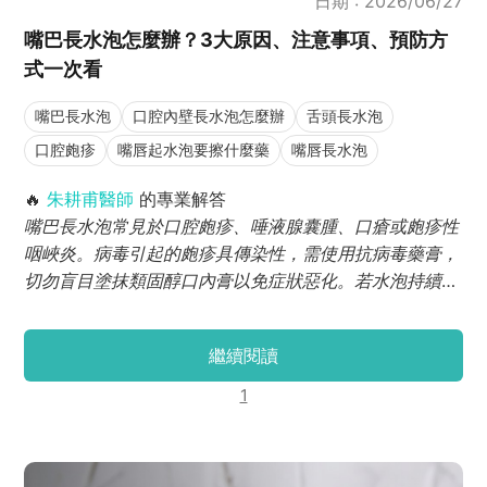
日期 : 2026/06/27
嘴巴長水泡怎麼辦？3大原因、注意事項、預防方
式一次看
嘴巴長水泡
口腔內壁長水泡怎麼辦
舌頭長水泡
口腔皰疹
嘴唇起水泡要擦什麼藥
嘴唇長水泡
🔥
朱耕甫醫師
的專業解答
嘴巴長水泡常見於口腔皰疹、唾液腺囊腫、口瘡或皰疹性
咽峽炎。病毒引起的皰疹具傳染性，需使用抗病毒藥膏，
切勿盲目塗抹類固醇口內膏以免症狀惡化。若水泡持續超
過2週未癒合，應立即尋求專業牙醫師進行黏膜檢查。
繼續閱讀
1