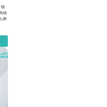
。植
為植
上網