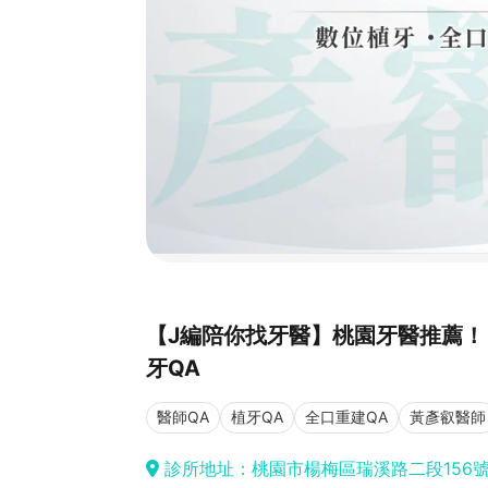
【J編陪你找牙醫】桃園牙醫推薦！
牙QA
醫師QA
植牙QA
全口重建QA
黃彥叡醫師
診所地址：桃園市楊梅區瑞溪路二段156號