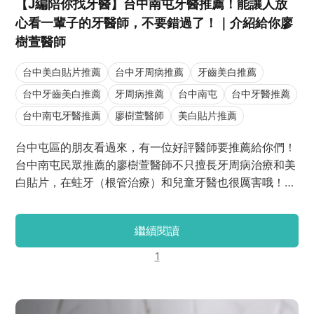
【J編陪你找牙醫】台中南屯牙醫推薦！能讓人放
心看一輩子的牙醫師，不要錯過了！｜介紹給你廖
樹萱醫師
台中美白貼片推薦
台中牙周病推薦
牙齒美白推薦
台中牙齒美白推薦
牙周病推薦
台中南屯
台中牙醫推薦
台中南屯牙醫推薦
廖樹萱醫師
美白貼片推薦
台中屯區的朋友看過來，有一位好評醫師要推薦給你們！
台中南屯民眾推薦的廖樹萱醫師不只擅長牙周病治療和美
白貼片，在蛀牙（根管治療）和兒童牙醫也很厲害哦！有
些民眾因為太喜歡給廖醫師看牙了，即便廖醫師換診所
了，也會特地跟著轉到別家診所，只為了給廖醫師看牙
繼續閱讀
（相信廖醫師也超感動！）現在就跟著J編我來一起認識
一下廖醫師的專業吧！
1