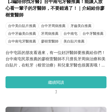
【J編陪你找牙醫】台中南屯牙醫推薦！能讓人放
心看一輩子的牙醫師，不要錯過了！｜介紹給你廖
樹萱醫師
台中美白貼片推薦
台中牙周病推薦
牙齒美白推薦
台中牙齒美白推薦
牙周病推薦
台中南屯
台中牙醫推薦
台中南屯牙醫推薦
廖樹萱醫師
美白貼片推薦
台中屯區的朋友看過來，有一位好評醫師要推薦給你們！
台中南屯民眾推薦的廖樹萱醫師不只擅長牙周病治療和美
白貼片，在蛀牙（根管治療）和兒童牙醫也很厲害哦！有
些民眾因為太喜歡給廖醫師看牙了，即便廖醫師換診所
了，也會特地跟著轉到別家診所，只為了給廖醫師看牙
繼續閱讀
（相信廖醫師也超感動！）現在就跟著J編我來一起認識
一下廖醫師的專業吧！
1