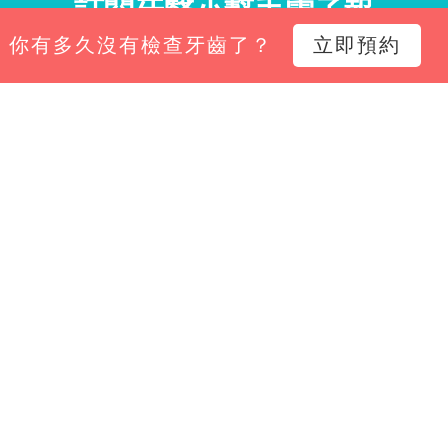
訂閱牙醫小幫手電子報
你有多久沒有檢查牙齒了？
立即預約
小幫手電子報，掌握診所經營新知、平台功能更新與專
Email*
立即訂閱
限公司