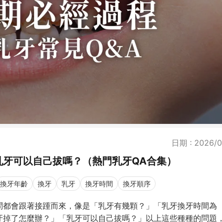
日期 : 2026/0
乳牙可以自己拔嗎？（熱門乳牙QA合集）
換牙年齡
換牙
乳牙
換牙時間
換牙順序
問都會跟著接踵而來，像是「乳牙有幾顆？」「乳牙換牙時間為
牙掉了怎麼辦？」「乳牙可以自己拔嗎？」以上這些種種的問題