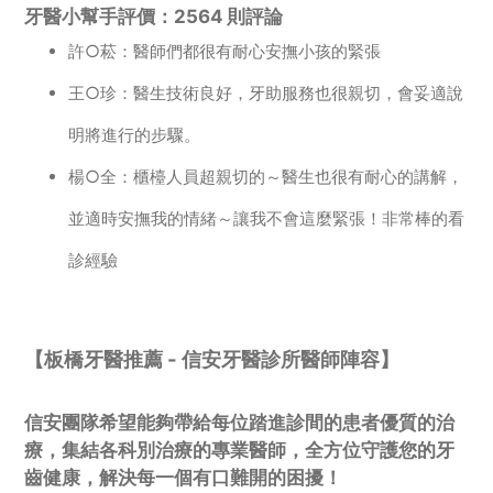
牙醫小幫手評價：2564 則評論
許○菘：醫師們都很有耐心安撫小孩的緊張
王○珍：醫生技術良好，牙助服務也很親切，會妥適說
明將進行的步驟。
楊○全：櫃檯人員超親切的～醫生也很有耐心的講解，
並適時安撫我的情緒～讓我不會這麼緊張！非常棒的看
診經驗
【板橋牙醫推薦 - 信安牙醫診所醫師陣容】
信安團隊希望能夠帶給每位踏進診間的患者優質的治
療，集結各科別治療的專業醫師，全方位守護您的牙
齒健康，解決每一個有口難開的困擾！