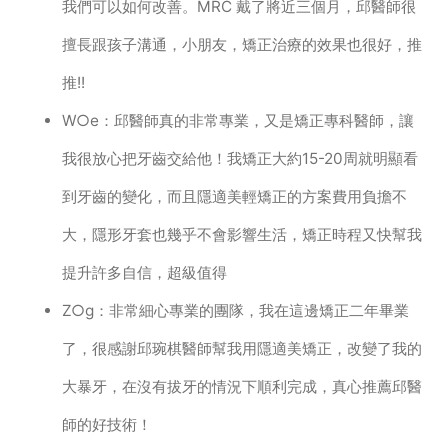
我們可以如何改善。MRC 戴了將近三個月，邱醫師很
擅長跟孩子溝通，小朋友，矯正治療的效果也很好，推
推!!
W○e：邱醫師真的非常專業，又是矯正專科醫師，讓
我很放心把牙齒交給他！我矯正大約15-20周就明顯看
到牙齒的變化，而且隱適美輕矯正的方案費用負擔不
大，隱形牙套也幾乎不會影響生活，矯正時程又快幫我
提升許多自信，超級值得
Z○g：非常細心專業的團隊，我在這邊矯正二年畢業
了，很感謝邱琬棋醫師幫我用隱適美矯正，改變了我的
大暴牙，在沒有拔牙的情況下順利完成，真心推薦邱醫
師的好技術！