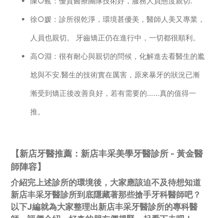
陳○籈：優質醫療團隊技術好，服務人員態度親切.
徐○媛：診所很乾淨，環境甚優美，醫師人美又專業，
人員也親切。 牙齒矯正仍在進行中，一切都很順利。
高○淵：很有耐心與親切的問候，化解進去看醫生的尷
尬與不安.醫生的技術實在厲害，原來暴牙的狀況已漸
漸受到矯正後改善良好，若有需要的……真的值得一
推。
【新店牙醫推薦：新店丰采美學牙醫診所 - 黃金醫
師陣容】
介紹完上述診所的環境後，大家應該迫不及待想知道
新店丰采牙醫診所到底隱藏著那些搶手牙科醫師吧？
以下J編就為大家整理出新店丰采牙醫診所的專科醫