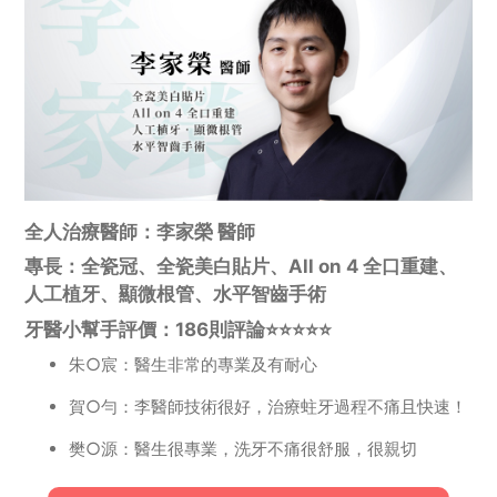
全人治療醫師：李家榮 醫師
專長：全瓷冠、全瓷美白貼片、All on 4 全口重建、
人工植牙、顯微根管、水平智齒手術
牙醫小幫手評價：186則評論⭐️⭐️⭐️⭐️⭐️
朱○宸：醫生非常的專業及有耐心
賀○勻：李醫師技術很好，治療蛀牙過程不痛且快速！
樊○源：醫生很專業，洗牙不痛很舒服，很親切