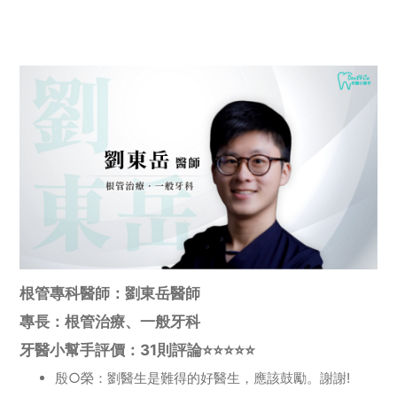
根管專科醫師：劉東岳醫師
專長：根管治療、一般牙科
牙醫小幫手評價：31則評論⭐️⭐️⭐️⭐️⭐️
殷○榮：劉醫生是難得的好醫生，應該鼓勵。謝謝!