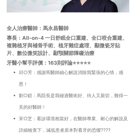
全人治療醫師：馬永昌醫師
專長：All-on-4 一日舒眠全口重建、全口咬合重建、
複雜植牙與補骨手術、植牙難症處理、顯微瓷牙貼
片、數位微笑設計、顳顎關節障礙治療
牙醫小幫手評價：163則評論⭐️⭐️⭐️⭐️⭐️
邱○芳：感謝馬醫師細心解說消除我緊張的心情，感
恩！
劉○鎧：馬院長是我碰過醫術好、待人又親切，難得一
見的好醫師！
宋○芝：看診環境相當好，在醫師專業、耐心的解說及
詳細檢查下，減低患者原本對看牙的恐懼????