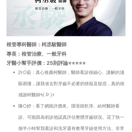
根管專科醫師：柯丞駿醫師
專長：根管治療、一般牙科
牙醫小幫手評價：25則評論⭐️⭐️⭐️⭐️⭐️
許○茹：真心推薦柯醫師，醫師看診很細心、講解的淺
顯易懂，讓我省去對牙齒不必要的猜疑及疑惑，真的很
感謝柯醫師٩( ᐖ )۶
陳○妤：看了網路評價來。環境很乾淨。給柯醫師看
診。可能因為初診他認真評估整體牙齒狀況。花了快一
個半小時幫我看診和洗牙還有教導牙線使用方法。非常