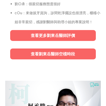
劉○承：很親切服務態度很好
c○u：來做拔牙資詢，診間乾淨擺設也很漂亮，櫃檯小
姐非常親切，感謝劉醫師與助理小姐的專業說明！
查看更多劉東岳醫師評價
查看劉東岳醫師空檔時段