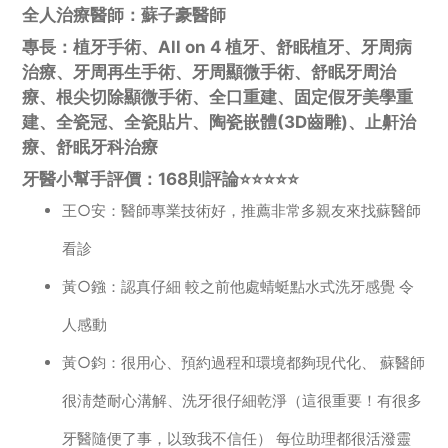
全人治療醫師：蘇子豪醫師
專長：植牙手術、All on 4 植牙、舒眠植牙、牙周病
治療、牙周再生手術、牙周顯微手術、舒眠牙周治
療、根尖切除顯微手術、全口重建、固定假牙美學重
建、全瓷冠、全瓷貼片、陶瓷嵌體(3D齒雕)、止鼾治
療、舒眠牙科治療
牙醫小幫手評價：168則評論⭐️⭐️⭐️⭐️⭐️
王○安：醫師專業技術好，推薦非常多親友來找蘇醫師
看診
黃○鏹：認真仔細 較之前他處蜻蜓點水式洗牙感覺 令
人感動
黃○鈞：很用心、預約過程和環境都夠現代化、 蘇醫師
很淸楚耐心溝解、洗牙很仔細乾淨（這很重要！有很多
牙醫隨便了事，以致我不信任） 每位助理都很活潑靈