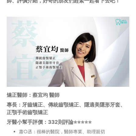
師、評價介紹，好奇的朋友們趕緊一起看下去吧！
矯正醫師：蔡宜均 醫師
專長：牙齒矯正、傳統齒顎矯正、隱適美隱形牙套、
正顎手術齒顎矯正
牙醫小幫手評價：332則評論⭐️⭐️⭐️⭐️⭐️
蕭○丞：很棒的醫院，醫師專業、助理親切